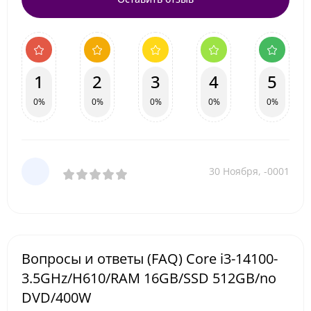
1
2
3
4
5
0%
0%
0%
0%
0%
30 Ноября, -0001
Вопросы и ответы (FAQ) Core i3-14100-
3.5GHz/H610/RAM 16GB/SSD 512GB/no
DVD/400W