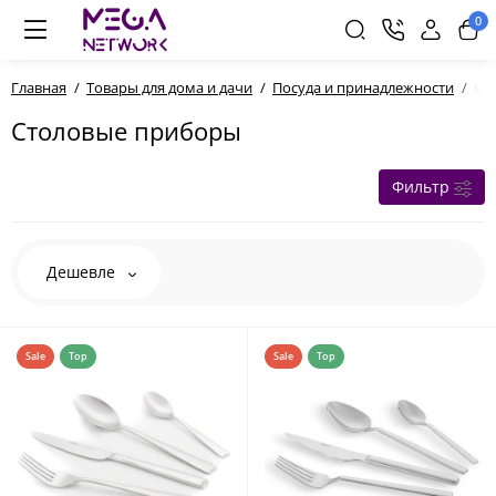
0
Главная
Товары для дома и дачи
Посуда и принадлежности
Ст
Столовые приборы
Фильтр
Дешевле
Sale
Top
Sale
Top