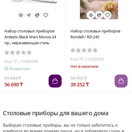
Набор столовых приборов
Набор столовых приборов
Ardesto Black Mars Monza 24
Rondell / RD-245
пр., нержавеющая сталь
Код: TP_112285234
Код: TP_110490509
Нет в наличии
В наличии
59 034 ₸
92 955 ₸
56 690 ₸
39 252 ₸
Столовые приборы для вашего дома
Выбирая столовые приборы, вы не только заботитесь о
комфорте во время приема пищи, но и добавляете стиль в