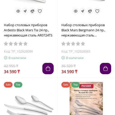
Набор столовых приборов
Набор столовых приборов
Ardesto Black Mars Tia 24 пр.,
Black Mars Bergmann 24 пр.,
нержавеющая сталь AR0724TS
нержавеющая сталь
AR0724BES
Код: TP_102928099
Код: TP_102928065
В наличии
В наличии
42 955 ₸
36 320 ₸
34 590 ₸
34 590 ₸
Sale
Top
Sale
Top