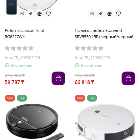
Робот-пылесос Tefal
Пылесос-робот Starwind
RG8227WH
SRV5550 15Вт черный/черный
Код: TP_108303274
Код: TP_129300299
В наличии
В наличии
249 980 ₸
199 990 ₸
59 787 ₸
66 818 ₸
Sale
Top
Sale
Top