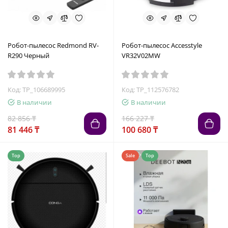
Робот-пылесос Redmond RV-
Робот-пылесос Accesstyle
R290 Черный
VR32V02MW
Код: TP_106689995
Код: TP_112576782
В наличии
В наличии
82 856 ₸
166 227 ₸
81 446 ₸
100 680 ₸
Top
Sale
Top