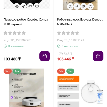
Пылесос-робот Cecotec Conga
Робот-пылесос Ecovacs Deebot
M10 черный
N20e Black
Код: TP_152399562
Код: TP_161082191
В наличии
В наличии
179 545 ₸
103 480 ₸
106 446 ₸
Sale
Top
Sale
Top