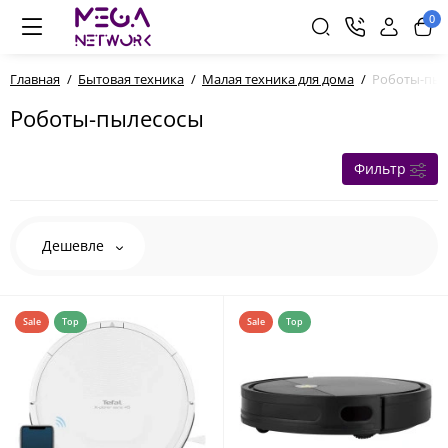
0
Главная
Бытовая техника
Малая техника для дома
Роботы-пыл
Роботы-пылесосы
Фильтр
Дешевле
Sale
Top
Sale
Top