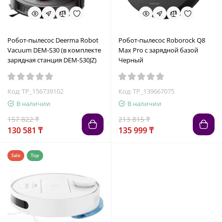
Робот-пылесос Deerma Robot
Робот-пылесос Roborock Q8
Vacuum DEM-S30 (в комплекте
Max Pro с зарядной базой
зарядная станция DEM-S30JZ)
Черный
Код: TP_156739102
Код: TP_139667075
В наличии
В наличии
157 822 ₸
213 815 ₸
130 581 ₸
135 999 ₸
Sale
Top