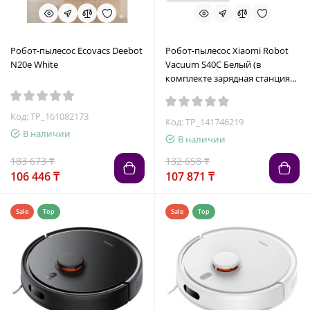
Робот-пылесос Ecovacs Deebot
Робот-пылесос Xiaomi Robot
N20e White
Vacuum S40C Белый (в
комплекте зарядная станция
E101CDZ)
Код: TP_161082173
Код: TP_141746219
В наличии
В наличии
183 673 ₸
132 658 ₸
106 446 ₸
107 871 ₸
Sale
Top
Sale
Top