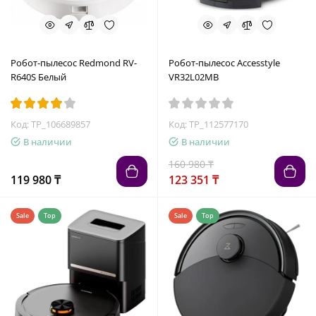
Робот-пылесос Redmond RV-
Робот-пылесос Accesstyle
R640S Белый
VR32L02MB
Код: TP_106689857
Код: TP_112577170
В наличии
В наличии
160 980 ₸
119 980 ₸
123 351 ₸
Sale
Top
Sale
Top