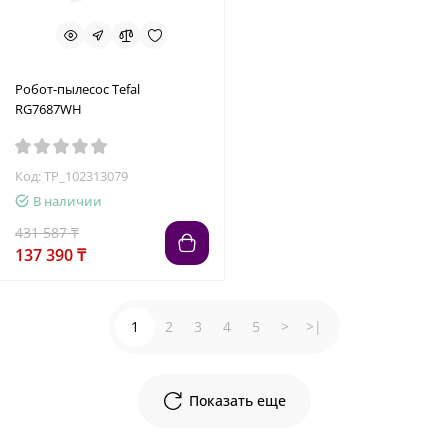
Робот-пылесос Tefal
RG7687WH
Код: TP_102313079
В наличии
431 587 ₸
137 390 ₸
1
2
3
4
5
>
>|
Показать еще