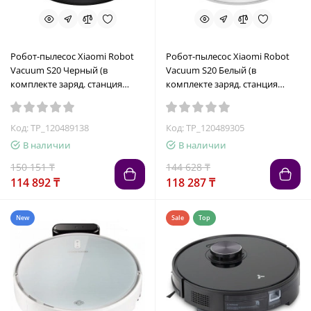
Робот-пылесос Xiaomi Robot
Робот-пылесос Xiaomi Robot
Vacuum S20 Черный (в
Vacuum S20 Белый (в
комплекте заряд. станция
комплекте заряд. станция
CDZD106)
CDZD106)
Код: TP_120489138
Код: TP_120489305
В наличии
В наличии
150 151 ₸
144 628 ₸
114 892 ₸
118 287 ₸
New
Sale
Top