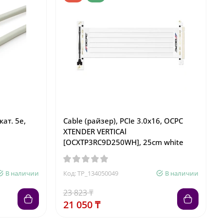
кат. 5e,
Cable (райзер), PCIe 3.0x16, OCPC
XTENDER VERTICAl
[OCXTP3RC9D250WH], 25cm white
В наличии
Код: TP_134050049
В наличии
23 823 ₸
21 050 ₸