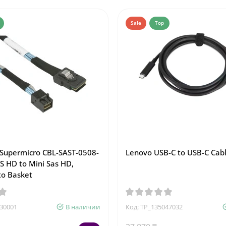
Sale
Top
 Supermicro CBL-SAST-0508-
Lenovo USB-C to USB-C Cab
AS HD to Mini Sas HD,
to Basket
230001
В наличии
Код: TP_135047032