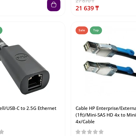
27 870 ₸
21 639 ₸
Sale
Top
ll/USB-C to 2.5G Ethernet
Cable HP Enterprise/Extern
(1ft)/Mini-SAS HD 4x to Min
4x/Cable