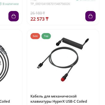
В наличии
TP_000104198701548756026
26 180 ₸
22 573 ₸
Sale
Top
Кабель для механической
Coiled
клавиатуры HyperX USB-C Coiled