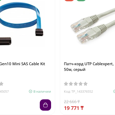
en10 Mini SAS Cable Kit
Патч-корд UTP Cablexpert, 
50м, серый
245057
В наличии
Код: TP_143376552
22 666 ₸
19 771 ₸