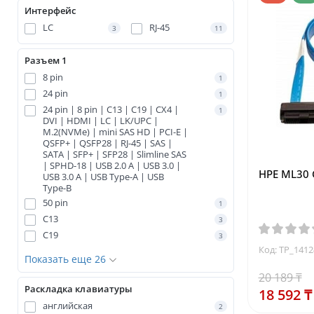
Интерфейс
LC
RJ-45
3
11
Разъем 1
8 pin
1
24 pin
1
24 pin | 8 pin | C13 | C19 | CX4 |
1
DVI | HDMI | LC | LK/UPC |
M.2(NVMe) | mini SAS HD | PCI-E |
QSFP+ | QSFP28 | RJ-45 | SAS |
SATA | SFP+ | SFP28 | Slimline SAS
| SPHD-18 | USB 2.0 A | USB 3.0 |
HPE ML30 G
USB 3.0 A | USB Type-A | USB
Type-B
50 pin
1
C13
3
C19
3
Код: TP_141
Показать еще 26
20 189 ₸
Раскладка клавиатуры
18 592 ₸
английская
2