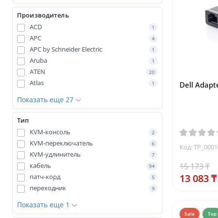
Производитель
ACD
1
APC
4
APC by Schneider Electric
1
Aruba
1
ATEN
20
Atlas
1
Dell Adapte
Показать еще 27
Тип
KVM-консоль
2
KVM-переключатель
6
Код: TP_000
KVM-удлинитель
7
кабель
15 173 ₸
94
13 083 ₸
патч-корд
5
переходник
9
Показать еще 1
Sale
Top