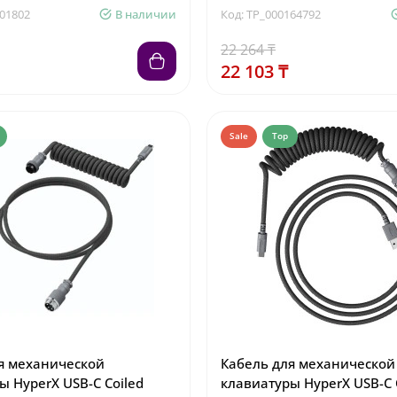
301802
В наличии
Код: TP_000164792
22 264 ₸
22 103 ₸
Sale
Top
я механической
Кабель для механической
ы HyperX USB-C Coiled
клавиатуры HyperX USB-C 