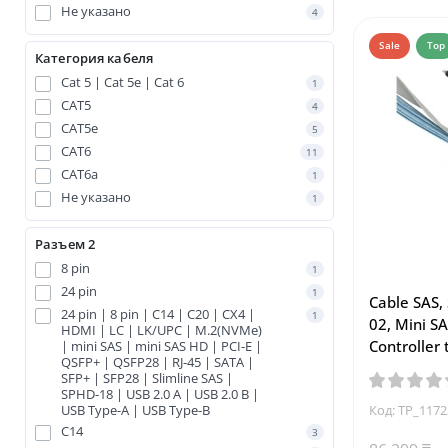
Не указано
4
Sale
Top
Категория кабеля
Cat 5 | Cat 5e | Cat 6
1
CAT5
4
CAT5e
5
CAT6
11
CAT6a
1
Не указано
1
Разъем 2
8 pin
1
24 pin
1
Cable SAS,
24 pin | 8 pin | C14 | C20 | CX4 |
1
02, Mini S
HDMI | LC | LK/UPC | M.2(NVMe)
Controller 
| mini SAS | mini SAS HD | PCI-E |
QSFP+ | QSFP28 | RJ-45 | SATA |
SFP+ | SFP28 | Slimline SAS |
SPHD-18 | USB 2.0 A | USB 2.0 B |
USB Type-A | USB Type-B
Код: TP_117
C14
3