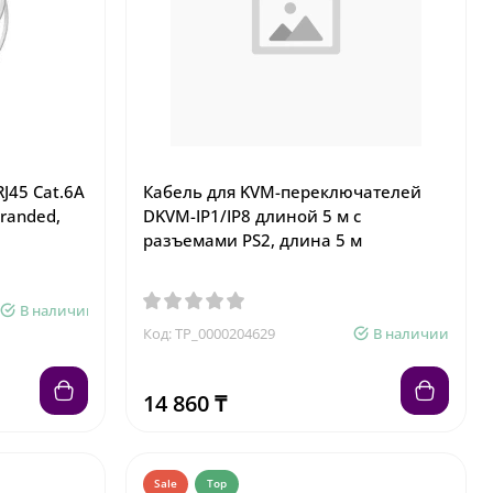
J45 Cat.6A
Кабель для KVM-переключателей
tranded,
DKVM-IP1/IP8 длиной 5 м с
разъемами PS2, длина 5 м
В наличии
Код: TP_0000204629
В наличии
14 860 ₸
Sale
Top