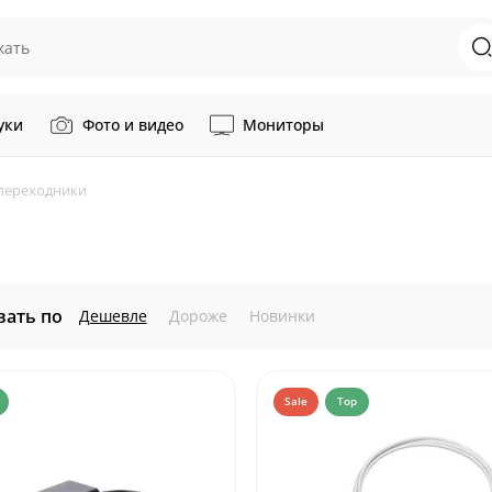
уки
Фото и видео
Мониторы
переходники
вать по
Дешевле
Дороже
Новинки
Sale
Top