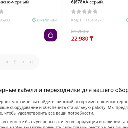
расно-черный
6J678AA серый
786900
В наличии
Код: TP_113404270
81 700 ₸
22 980 ₸
4
5
>
>|
рные кабели и переходники для вашего обо
рнет-магазине вы найдете широкий ассортимент компьютерных
аше оборудование и обеспечить стабильную работу. Мы предла
е, чтобы удовлетворить все ваши потребности.
с, вы можете быть уверены в качестве продукции и наличии га
тану, чтобы вы могли получить свои товары быстро и без лишни