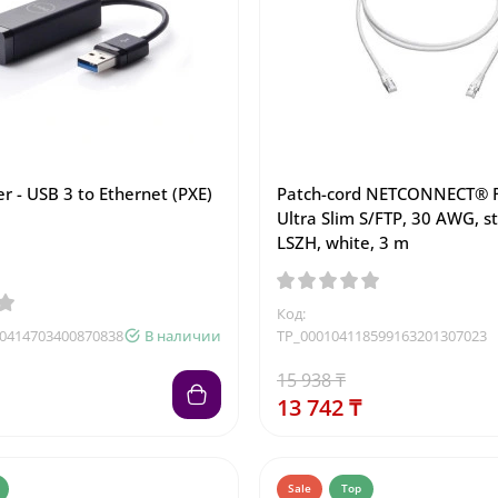
r - USB 3 to Ethernet (PXE)
Patch-cord NETCONNECT® R
Ultra Slim S/FTP, 30 AWG, s
LSZH, white, 3 m
Код:
10414703400870838
В наличии
TP_000104118599163201307023
15 938 ₸
13 742 ₸
Sale
Top