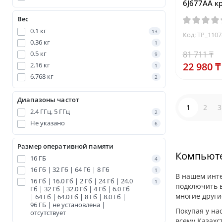
6J677AA к
Вес
0.1 кг
13
Код: TP_110
0.36 кг
1
0.5 кг
81 711 ₸
9
22 980 ₸
2.16 кг
1
6.768 кг
2
Диапазоны частот
1
2
3
2.4 ГГц, 5 ГГц
2
Не указано
6
Размер оперативной памяти
Компьюте
16 ГБ
4
16 Гб | 32 Гб | 64 Гб | 8 Гб
1
В нашем инте
16 Гб | 16.0 Гб | 2 Гб | 24 Гб | 24.0
1
подключить в
Гб | 32 Гб | 32.0 Гб | 4 Гб | 6.0 Гб
многие други
| 64 Гб | 64.0 Гб | 8 Гб | 8.0 Гб |
96 ГБ | не установлена |
Покупая у на
отсутствует
всему Казахс