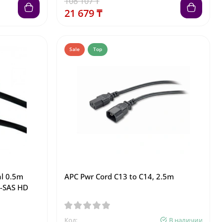
108 107 ₸
21 679 ₸
Sale
Top
al 0.5m
APC Pwr Cord C13 to C14, 2.5m
i-SAS HD
Код:
В наличии