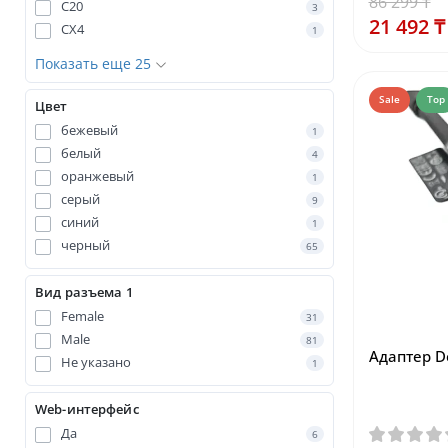
86 299 ₸
C20
3
21 492 ₸
CX4
1
Показать еще 25
Sale
Top
Цвет
бежевый
1
белый
4
оранжевый
1
серый
9
синий
1
черный
65
Вид разъема 1
Female
31
Male
81
Адаптер De
Не указано
1
Web-интерфейс
Да
6