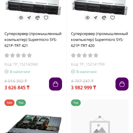
Суперсервер (промышленный
Суперсервер (промышленный
компьютер) Supermicro SYS-
компьютер) Supermicro SYS-
621P-TRT 421
621P-TRT 420
Код: TP_152142960
Код: TP_152141709
В наличии
В наличии
4 016 302 ₸
4 787 247 ₸
3 626 845 ₸
3 982 999 ₸
Sale
Top
Top