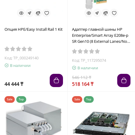
Опция HPE/Easy Install Rail 1 Kit
Адаптер главной шины HP
Enterprise/Smart Array E208e-p
SR Gen10 (8 External Lanes/No
Cache) 12G SAS PCIe Plug-in
Controller/PCI-E x4/SAS
Код: TP_000249140
Код: TP_117295074
В наличии
В наличии
546 112 ₸
44 444 ₸
518 164 ₸
Sale
Top
Sale
Top