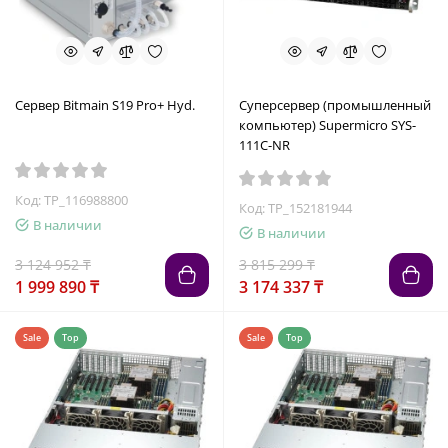
Сервер Bitmain S19 Pro+ Hyd.
Суперсервер (промышленный
компьютер) Supermicro SYS-
111C-NR
Код: TP_116988800
Код: TP_152181944
В наличии
В наличии
3 124 952 ₸
3 815 299 ₸
1 999 890 ₸
3 174 337 ₸
Sale
Top
Sale
Top