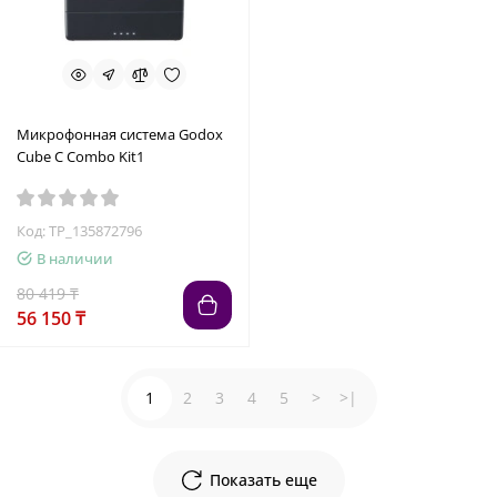
Микрофонная система Godox
Cube C Combo Kit1
Код: TP_135872796
В наличии
80 419 ₸
56 150 ₸
1
2
3
4
5
>
>|
Показать еще