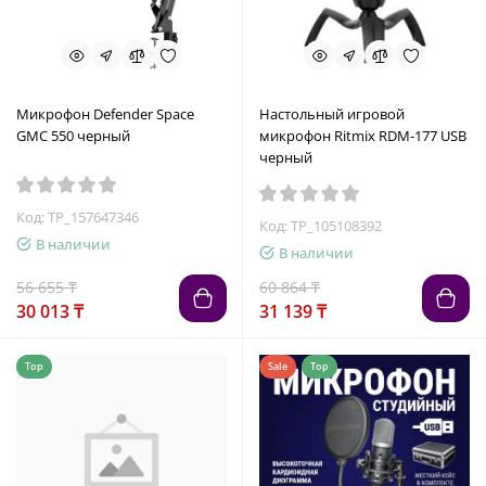
Микрофон Defender Space
Настольный игровой
GMC 550 черный
микрофон Ritmix RDM-177 USB
черный
Код: TP_157647346
Код: TP_105108392
В наличии
В наличии
56 655 ₸
60 864 ₸
30 013 ₸
31 139 ₸
Top
Sale
Top