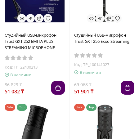
Студийный USB-микрофон
Студийный USB-микрофон
Trust GXT 252 EMITA PLUS
Trust GXT 256 Exxo Streaming
STREAMING MICROPHONE
Код: TP_100141027
Код: TP_22400213
В наличии
В наличии
86 829 ₸
69 068 ₸
51 082 ₸
51 901 ₸
Sale
Top
Sale
Top