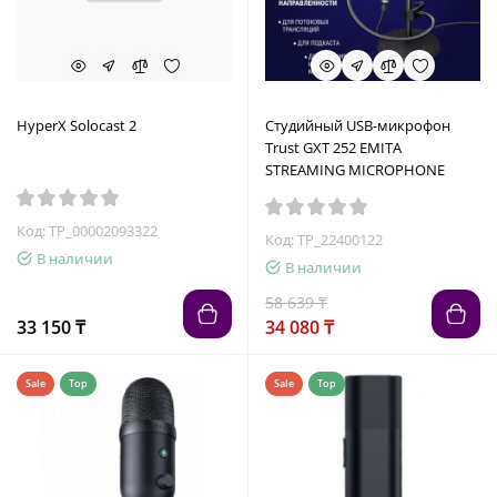
HyperX Solocast 2
Студийный USB-микрофон
Trust GXT 252 EMITA
STREAMING MICROPHONE
Код: TP_00002093322
Код: TP_22400122
В наличии
В наличии
58 639 ₸
33 150 ₸
34 080 ₸
Sale
Top
Sale
Top