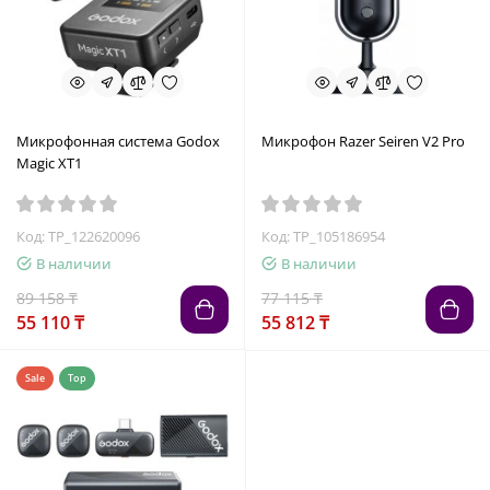
Микрофонная система Godox
Микрофон Razer Seiren V2 Pro
Magic XT1
Код: TP_122620096
Код: TP_105186954
В наличии
В наличии
89 158 ₸
77 115 ₸
55 110 ₸
55 812 ₸
Sale
Top