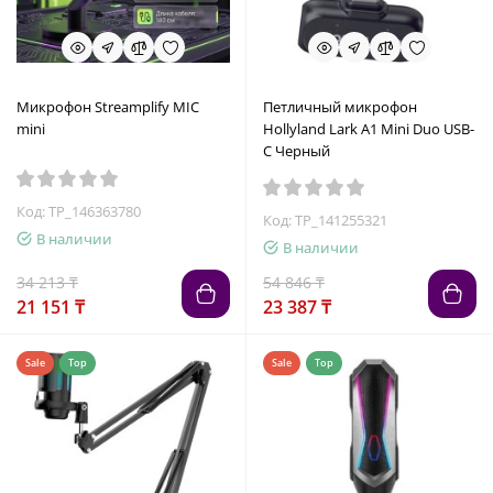
Микрофон Streamplify MIC
Петличный микрофон
mini
Hollyland Lark A1 Mini Duo USB-
C Черный
Код: TP_146363780
Код: TP_141255321
В наличии
В наличии
34 213 ₸
54 846 ₸
21 151 ₸
23 387 ₸
Sale
Top
Sale
Top