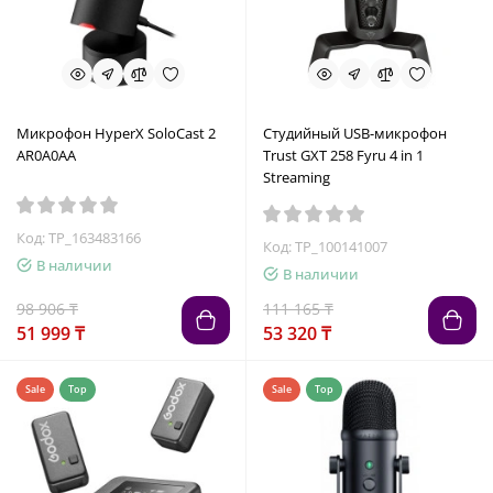
Микрофон HyperX SoloСast 2
Студийный USB-микрофон
AR0A0AA
Trust GXT 258 Fyru 4 in 1
Streaming
Код: TP_163483166
Код: TP_100141007
В наличии
В наличии
98 906 ₸
111 165 ₸
51 999 ₸
53 320 ₸
Sale
Top
Sale
Top