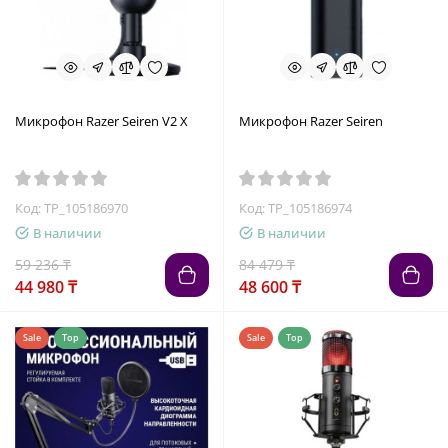
Микрофон Razer Seiren V2 X
Микрофон Razer Seiren
Код: TP_105186970
Код: TP_105186974
В наличии
В наличии
59 236 ₸
84 479 ₸
44 980 ₸
48 600 ₸
Sale
Top
Sale
Top