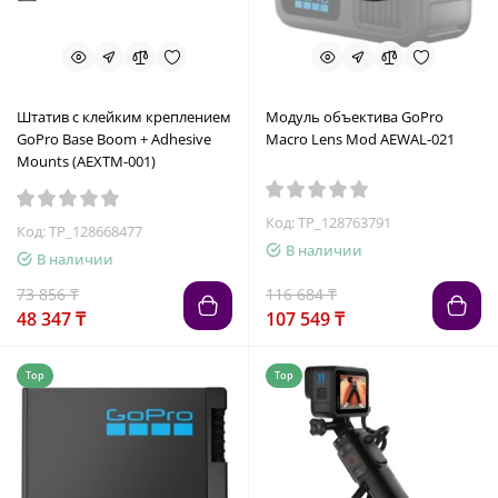
Штатив с клейким креплением
Модуль объектива GoPro
GoPro Base Boom + Adhesive
Macro Lens Mod AEWAL-021
Mounts (AEXTM-001)
Код: TP_128763791
Код: TP_128668477
В наличии
В наличии
73 856 ₸
116 684 ₸
48 347 ₸
107 549 ₸
Top
Top