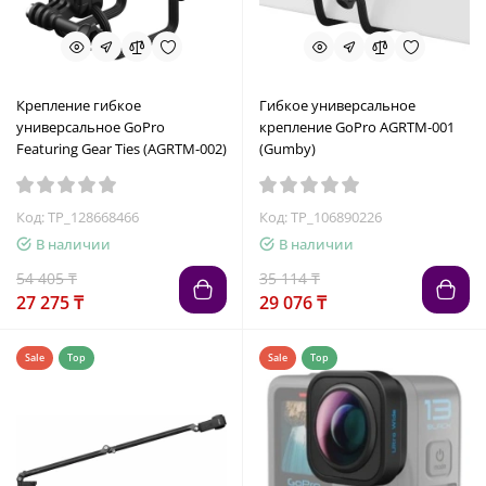
Крепление гибкое
Гибкое универсальное
универсальное GoPro
крепление GoPro AGRTM-001
Featuring Gear Ties (AGRTM-002)
(Gumby)
Код: TP_128668466
Код: TP_106890226
В наличии
В наличии
54 405 ₸
35 114 ₸
27 275 ₸
29 076 ₸
Sale
Top
Sale
Top