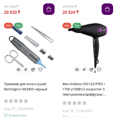
67 564 ₸
23 814 ₸
20 920 ₸
20 924 ₸
Sale
Top
Sale
Top
Триммер для носа и ушей
Фен Ardesto HD-Y221PRO /
Remington NE3455 черный
1750-2100Вт/2 скорости/ 3
темп.режима/диффузор/
черный
Код: TP_130082996
Код: TP_112422003
В наличии