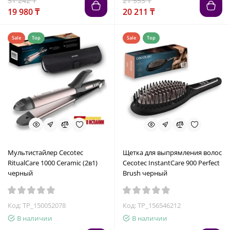
31 242 ₸
21 553 ₸
19 980 ₸
20 211 ₸
Sale
Top
Sale
Top
Мультистайлер Cecotec
Щетка для выпрямления волос
RitualCare 1000 Ceramic (2в1)
Cecotec InstantCare 900 Perfect
черный
Brush черный
Код: TP_150052078
Код: TP_156546212
В наличии
В наличии