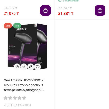
В наличии
54 857 ₸
22 747 ₸
21 075 ₸
21 381 ₸
Sale
Top
Фен Ardesto HD-Y222PRO /
1850-2200Вт/2 скорости/ 3
темп.режима/диффузор/
черный
Код: TP_112421851