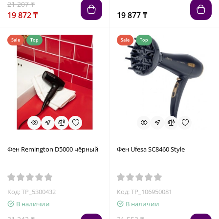
21 207 ₸
19 872 ₸
19 877 ₸
Sale
Top
Sale
Top
Фен Remington D5000 чёрный
Фен Ufesa SC8460 Style
Код: TP_5300432
Код: TP_106950081
В наличии
В наличии