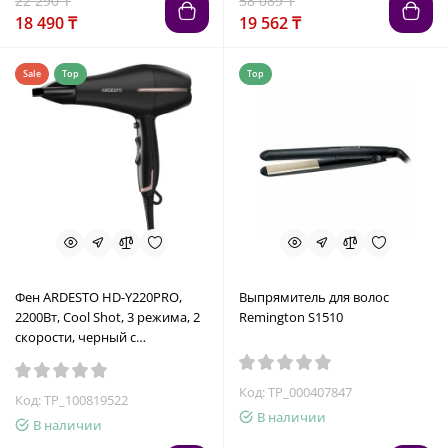
22 290 ₸
58 089 ₸
18 490 ₸
19 562 ₸
Sale
Top
Top
Фен ARDESTO HD-Y220PRO,
Выпрямитель для волос
2200Вт, Cool Shot, 3 режима, 2
Remington S1510
скорости, черный с
золотистым
Код: TP_000407847
Код: TP_100819522
В наличии
В наличии