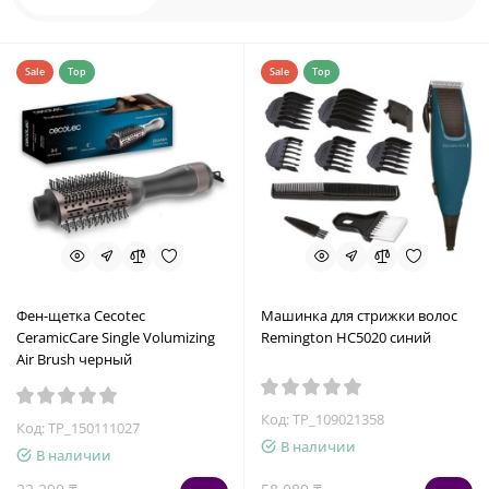
Sale
Top
Sale
Top
Фен-щетка Cecotec
Машинка для стрижки волос
CeramicCare Single Volumizing
Remington HC5020 синий
Air Brush черный
Код: TP_109021358
Код: TP_150111027
В наличии
В наличии