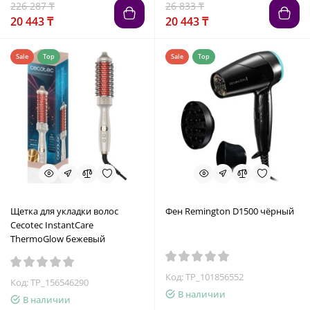
226 287 ₸
26 833 ₸
20 443 ₸
20 443 ₸
Sale
Top
Sale
Top
Щетка для укладки волос
Фен Remington D1500 чёрный
Cecotec InstantCare
ThermoGlow бежевый
Код: TP_101856552
Код: TP_156546290
В наличии
В наличии