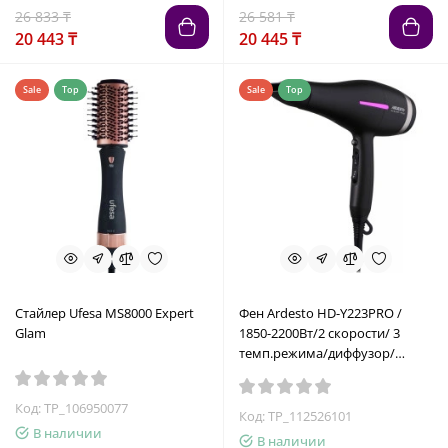
26 833 ₸
26 581 ₸
20 443 ₸
20 445 ₸
Sale
Top
Sale
Top
Стайлер Ufesa MS8000 Expert
Фен Ardesto HD-Y223PRO /
Glam
1850-2200Вт/2 скорости/ 3
темп.режима/диффузор/
черный
Код: TP_106950077
Код: TP_112526101
В наличии
В наличии