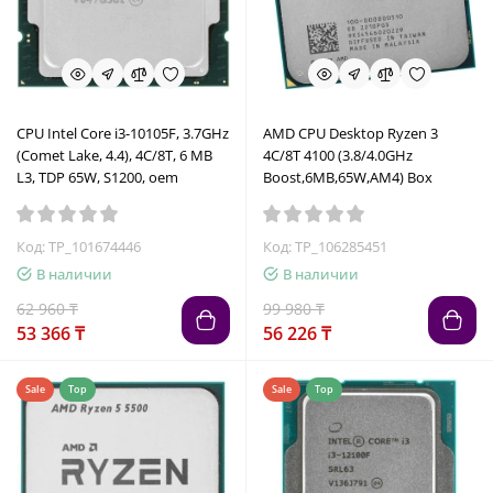
СPU Intel Сore i3-10105F, 3.7GHz
AMD CPU Desktop Ryzen 3
(Comet Lake, 4.4), 4C/8T, 6 MB
4C/8T 4100 (3.8/4.0GHz
L3, TDP 65W, S1200, oem
Boost,6MB,65W,AM4) Box
Код: TP_101674446
Код: TP_106285451
В наличии
В наличии
62 960 ₸
99 980 ₸
53 366 ₸
56 226 ₸
Sale
Top
Sale
Top