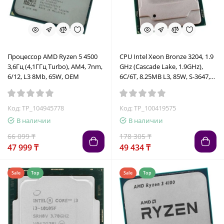
Процессор AMD Ryzen 5 4500
CPU Intel Xeon Bronze 3204, 1.9
3,6Гц (4,1ГГц Turbo), AM4, 7nm,
GHz (Cascade Lake, 1.9GHz),
6/12, L3 8Mb, 65W, OEM
6C/6T, 8.25MB L3, 85W, S-3647,
oem
Код: TP_104945778
Код: TP_100419575
В наличии
В наличии
66 099 ₸
178 305 ₸
47 999 ₸
49 434 ₸
Sale
Top
Sale
Top