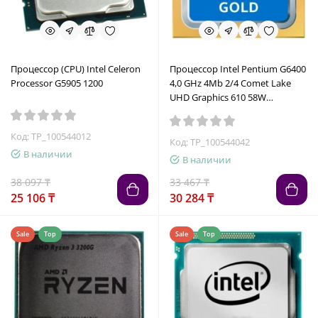
Процессор (CPU) Intel Celeron
Процессор Intel Pentium G6400
Processor G5905 1200
4,0 GHz 4Mb 2/4 Comet Lake
UHD Graphics 610 58W
FCLGA1200 Tray
Код: TP_100544012
Код: TP_100544042
В наличии
В наличии
38 097 ₸
33 467 ₸
25 106 ₸
30 284 ₸
Sale
Top
Sale
Top