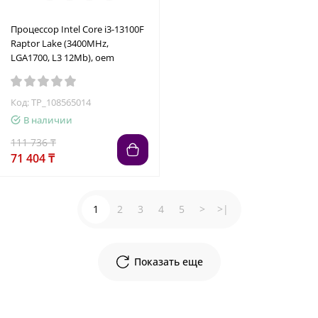
Процессор Intel Core i3-13100F
Raptor Lake (3400MHz,
LGA1700, L3 12Mb), oem
Код: TP_108565014
В наличии
111 736 ₸
71 404 ₸
1
2
3
4
5
>
>|
Показать еще