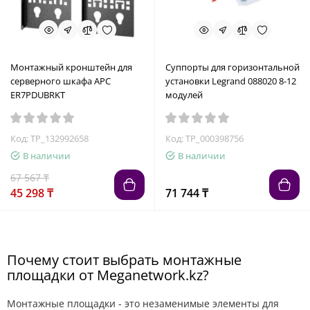
Монтажный кронштейн для
Суппорты для горизонтальной
серверного шкафа APC
установки Legrand 088020 8-12
ER7PDUBRKT
модулей
Код: TP_132992658
Код: TP_000398756
В наличии
В наличии
67 567 ₸
45 298 ₸
71 744 ₸
Почему стоит выбрать монтажные
площадки от Meganetwork.kz?
Монтажные площадки - это незаменимые элементы для