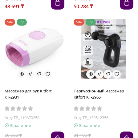
48 691 ₸
50 284 ₸
Sale
Top
Sale
Top
Массажер для рук Kitfort
Перкуссионный массажер
КТ-2931
Kitfort КТ-2965
Код: TP_119870258
Код: TP_139512356
В наличии
В наличии
60 963 ₸
81 199 ₸