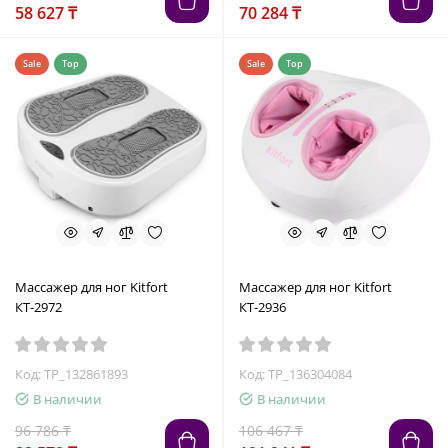
58 627 ₸
70 284 ₸
Sale
Top
Sale
Top
Массажер для ног Kitfort
Массажер для ног Kitfort
КТ-2972
КТ-2936
Код: TP_132861893
Код: TP_136304084
В наличии
В наличии
96 786 ₸
106 467 ₸