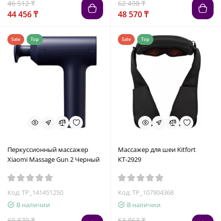
46 512 ₸
62 498 ₸
44 456 ₸
48 570 ₸
Sale
Top
Sale
Top
Перкуссионный массажер
Массажер для шеи Kitfort
Xiaomi Massage Gun 2 Черный
КТ-2929
Код: TP_141451250
Код: TP_107904368
В наличии
В наличии
60 870 ₸
53 863 ₸