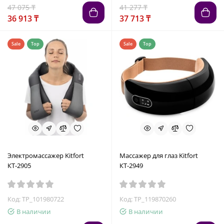
47 075 ₸
41 277 ₸
36 913 ₸
37 713 ₸
Sale
Top
Sale
Top
Электромассажер Kitfort
Массажер для глаз Kitfort
КТ-2905
КТ-2949
Код: TP_101980722
Код: TP_119870260
В наличии
В наличии