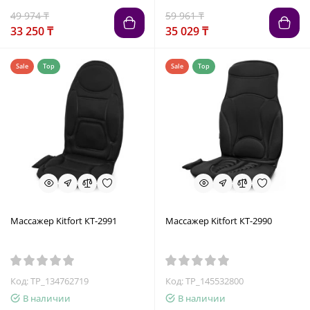
49 974 ₸
59 961 ₸
33 250 ₸
35 029 ₸
Sale
Top
Sale
Top
Массажер Kitfort КТ-2991
Массажер Kitfort КТ-2990
Код: TP_134762719
Код: TP_145532800
В наличии
В наличии