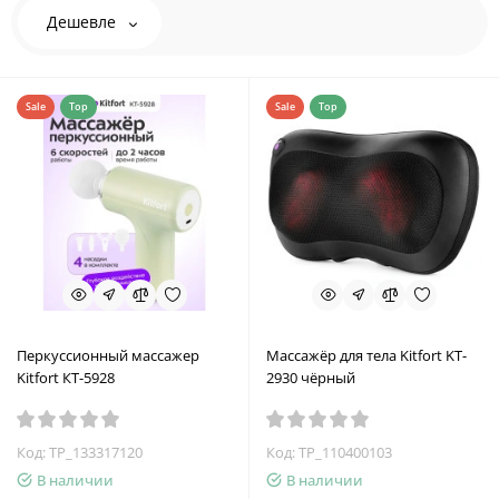
Дешевле
Sale
Top
Sale
Top
Перкуссионный массажер
Массажёр для тела Kitfort KT-
Kitfort КТ-5928
2930 чёрный
Код: TP_133317120
Код: TP_110400103
В наличии
В наличии