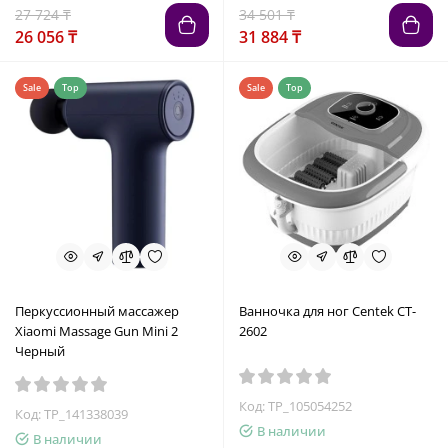
27 724 ₸
34 501 ₸
26 056 ₸
31 884 ₸
Sale
Top
Sale
Top
Перкуссионный массажер
Ванночка для ног Centek CT-
Xiaomi Massage Gun Mini 2
2602
Черный
Код: TP_105054252
Код: TP_141338039
В наличии
В наличии