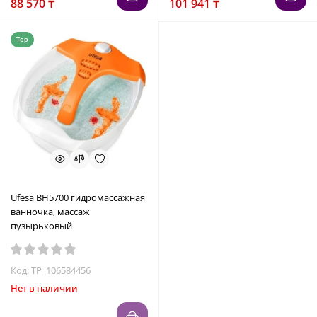
88 570 ₸
101 941 ₸
Top
Ufesa BH5700 гидромассажная
ванночка, массаж
пузырьковый
Код: TP_106584456
Нет в наличии