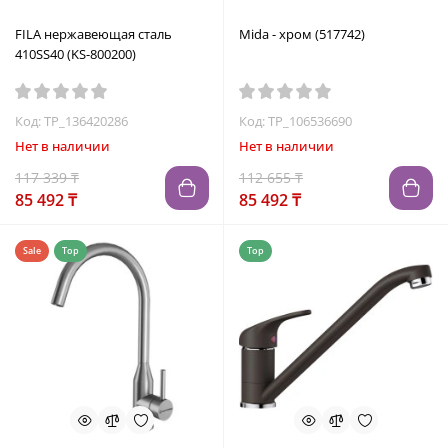
FILA нержавеющая сталь
Mida - хром (517742)
410SS40 (KS-800200)
Код: TP_136420286
Код: TP_106536690
Нет в наличии
Нет в наличии
117 339 ₸
112 655 ₸
85 492 ₸
85 492 ₸
Sale
Top
Top