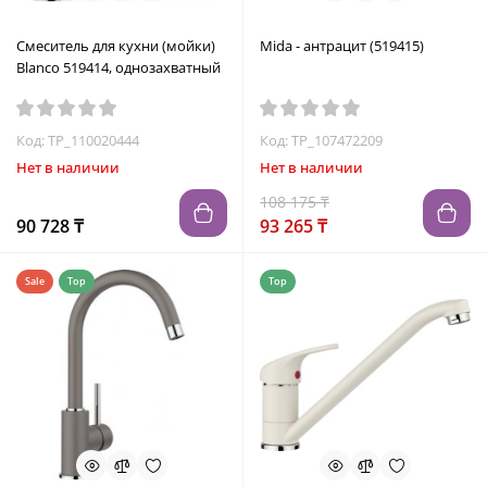
Смеситель для кухни (мойки)
Mida - антрацит (519415)
Blanco 519414, однозахватный
Код: TP_110020444
Код: TP_107472209
Нет в наличии
Нет в наличии
108 175 ₸
90 728 ₸
93 265 ₸
Sale
Top
Top