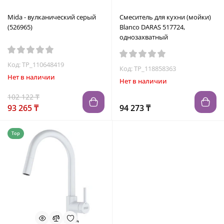
Mida - вулканический серый
Смеситель для кухни (мойки)
(526965)
Blanco DARAS 517724,
однозахватный
Код: TP_110648419
Код: TP_118858363
Нет в наличии
Нет в наличии
102 122 ₸
93 265 ₸
94 273 ₸
Top