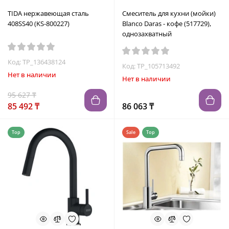
TIDA нержавеющая сталь
Смеситель для кухни (мойки)
408SS40 (KS-800227)
Blanco Daras - кофе (517729),
однозахватный
Код: TP_136438124
Код: TP_105713492
Нет в наличии
Нет в наличии
95 627 ₸
85 492 ₸
86 063 ₸
Top
Sale
Top