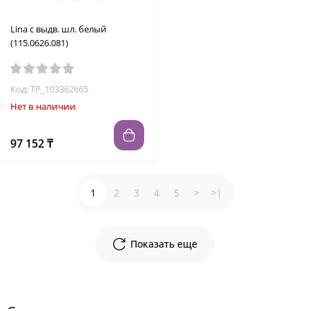
Lina с выдв. шл. белый
(115.0626.081)
Код: TP_103362665
Нет в наличии
97 152 ₸
1
2
3
4
5
>
>|
Показать еще