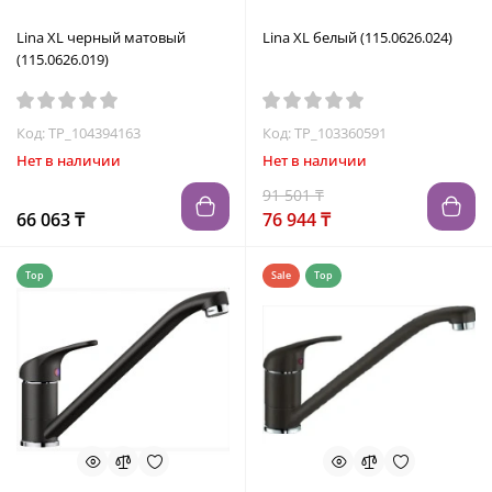
Lina XL черный матовый
Lina XL белый (115.0626.024)
(115.0626.019)
Код: TP_104394163
Код: TP_103360591
Нет в наличии
Нет в наличии
91 501 ₸
66 063 ₸
76 944 ₸
Top
Sale
Top