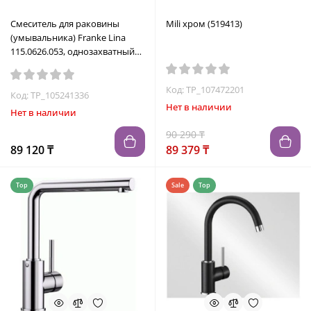
Смеситель для раковины
Mili хром (519413)
(умывальника) Franke Lina
115.0626.053, однозахватный
черный
Код: TP_107472201
Код: TP_105241336
Нет в наличии
Нет в наличии
90 290 ₸
89 120 ₸
89 379 ₸
Top
Sale
Top