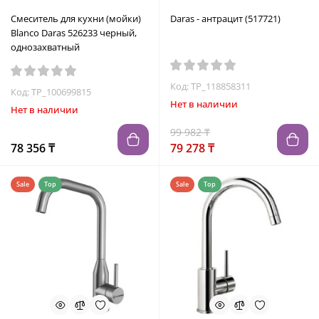
Смеситель для кухни (мойки)
Daras - антрацит (517721)
Blanco Daras 526233 черный,
однозахватный
Код: TP_118858311
Код: TP_100699815
Нет в наличии
Нет в наличии
99 982 ₸
78 356 ₸
79 278 ₸
Sale
Top
Sale
Top