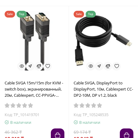
Sale
Top
Sale
Top
Cable SVGA 15m/15m (for KVM -
Cable SVGA, DisplayPort to
switch box), экранированный,
DisplayPort, 10м, Cablexpert CC-
20м, Cablexpert, CC-PPVGA-
DP2-10M, DP v1.2, black
20M-B
Код: TP_101419701
Код: TP_105248535
В наличии
В наличии
46 362 ₸
69 174 ₸