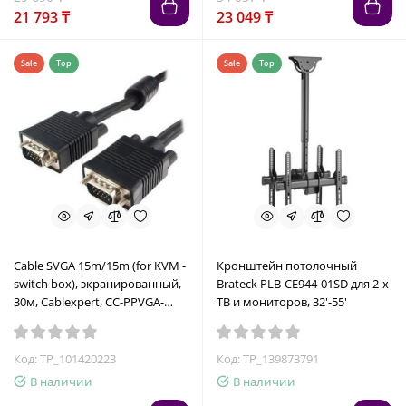
21 793 ₸
23 049 ₸
Sale
Top
Sale
Top
Cable SVGA 15m/15m (for KVM -
Кронштейн потолочный
switch box), экранированный,
Brateck PLB-CE944-01SD для 2-х
30м, Cablexpert, CC-PPVGA-
ТВ и мониторов, 32'-55'
30M-B
Код: TP_101420223
Код: TP_139873791
В наличии
В наличии