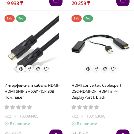
19 933 ₸
20 259 ₸
Sale
Top
Sale
Top
Интерфейсный кабель HDMI-
HDMI converter, Cablexpert
HDMI SHIP SH6031-15P 30В
DSC-HDMI-DP, HDMI m ->
Пол. пакет
DisplayPort f, black
Код: TP_103084485
Код: TP_108163698
В наличии
В наличии
29 690 ₸
54 057 ₸