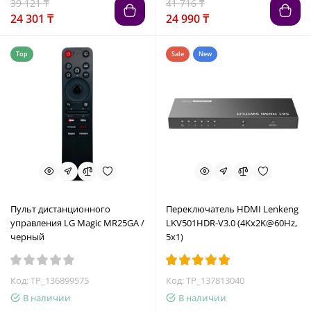
39 121 ₸
41 716 ₸
24 301 ₸
24 990 ₸
Top
Sale
New
Пульт дистанционного
Переключатель HDMI Lenkeng
управления LG Magic MR25GA /
LKV501HDR-V3.0 (4Kx2K@60Hz,
черный
5x1)
Код: TP_136899575
Код: TP_137813040
В наличии
В наличии