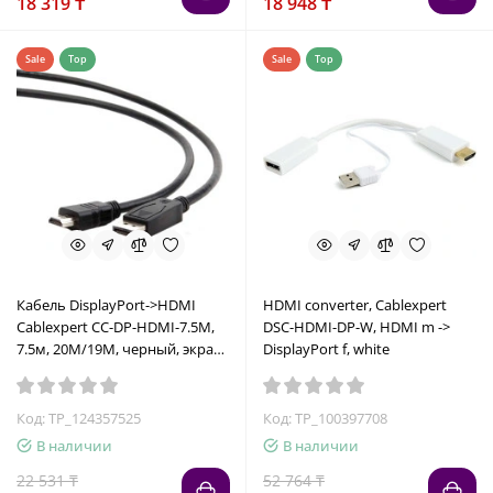
18 319 ₸
18 948 ₸
Sale
Top
Sale
Top
Кабель DisplayPort->HDMI
HDMI converter, Cablexpert
Cablexpert CC-DP-HDMI-7.5M,
DSC-HDMI-DP-W, HDMI m ->
7.5м, 20M/19M, черный, экран,
DisplayPort f, white
пакет
Код: TP_124357525
Код: TP_100397708
В наличии
В наличии
22 531 ₸
52 764 ₸