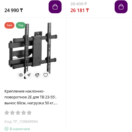
28 490 ₸
24 990 ₸
26 181 ₸
Sale
Top
Крепление наклонно-
поворотное 2E для ТВ 23-55',
вынос 60см, нагрузка 50 кг,
сталь, чёрный
Код: TP_159849994
В наличии