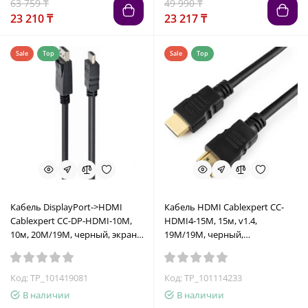
63 759 ₸
49 990 ₸
23 210 ₸
23 217 ₸
Sale
Top
Sale
Top
Кабель DisplayPort->HDMI
Кабель HDMI Cablexpert CC-
Cablexpert CC-DP-HDMI-10M,
HDMI4-15M, 15м, v1.4,
10м, 20M/19M, черный, экран,
19M/19M, черный,
пакет
позол.разъемы, экран, пакет
Код: TP_101419081
Код: TP_101114233
В наличии
В наличии