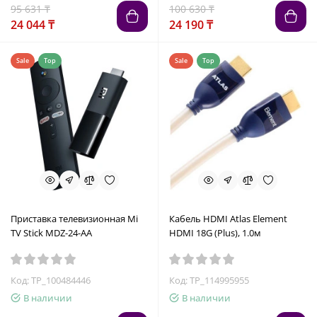
95 631 ₸
100 630 ₸
24 044 ₸
24 190 ₸
Sale
Top
Sale
Top
Приставка телевизионная Mi
Кабель HDMI Atlas Element
TV Stick MDZ-24-AA
HDMI 18G (Plus), 1.0м
Код: TP_100484446
Код: TP_114995955
В наличии
В наличии