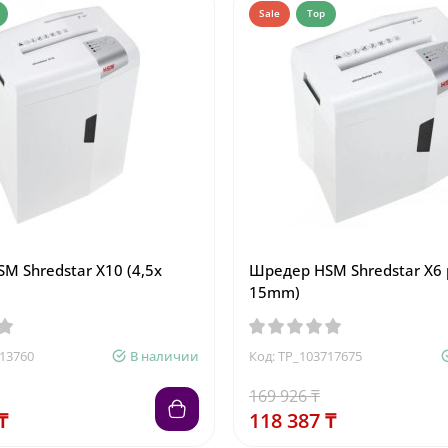
Sale
Top
M Shredstar X10 (4,5x
Шредер HSM Shredstar X6 
15mm)
713760
В наличии
Код: TP_103717675
169 926 ₸
₸
118 387 ₸