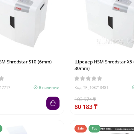
M Shredstar S10 (6mm)
Шредер HSM Shredstar X5 
30mm)
717717
В наличии
Код: TP_103713481
103 974 ₸
80 183 ₸
Sale
Top