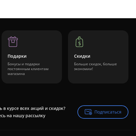
Подарки
Скидки
Бонусы и подарки
Больше скидок, больше
постоянным клиентам
экономии!
магазина
ь в курсе всех акций и скидок?
Подписаться
Подписаться
сь на нашу рассылку