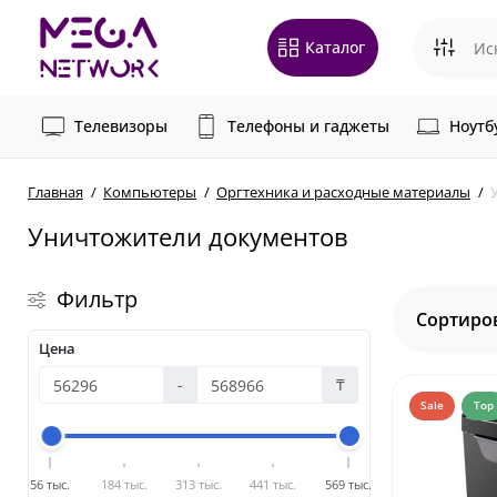
Каталог
Телевизоры
Телефоны и гаджеты
Ноутб
Главная
Компьютеры
Оргтехника и расходные материалы
Уничтожители документов
Фильтр
Сортиро
Цена
-
₸
Sale
Top
56 тыс.
184 тыс.
313 тыс.
441 тыс.
569 тыс.