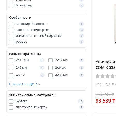
50 мм/сек
1
Особенности
автостарт/автостоп
1
защита от перегрева
2
индикация полной корзины
1
реверс
1
Размер фрагмента
2*12 мм
2x12 мм
1
1
Уничтожит
COMIX S33
2х5 мм
2х6 мм
1
1
4 x 12
4x38 мм
1
1
Показать еще 3
Код: TP_100
113 947 ₸
Уничтожаемые материалы
93 539 ₸
бумага
19
пластиковые карты
2