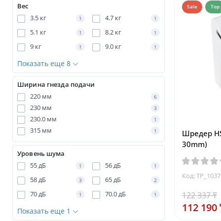
Вес
Sale
Top
3.5 кг
4.7 кг
1
1
5.1 кг
8.2 кг
1
1
9 кг
9.0 кг
1
1
Показать еще 8
Ширина гнезда подачи
220 мм
6
230 мм
3
230.0 мм
1
315 мм
1
Шредер HS
30mm)
Уровень шума
55 дБ
56 дБ
1
1
Код: TP_103
58 дБ
65 дБ
3
2
70 дБ
70.0 дБ
122 337 ₸
1
1
112 190 
Показать еще 1