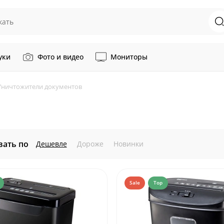
уки
Фото и видео
Мониторы
Уничтожители документов
вать по
Дешевле
Дороже
Новинки
Sale
Top