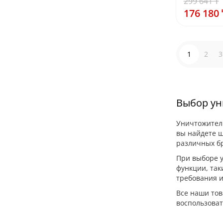
299 641 ₸
176 180 
1
2
3
Выбор ун
Уничтожител
вы найдете ш
различных бр
При выборе у
функции, так
требования и
Все наши тов
воспользоват