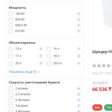
Мощность
160 Вт
1
600 Вт
1
600.0 Вт
1
610 Вт
1
Объем корзины
13 л
16 л
1
1
Шредер HS
17 л
18 л
1
3
20 л
20.0 л
1
1
Показать еще 8
Код: TP_103
Скорость уничтожения бумаги
73 929 ₸
66 536 ₸
2 м/мин
4
2.2 м/мин
2
2.5м/мин
1
3 м/мин
1
Sale
Top
3.8м/мин
1