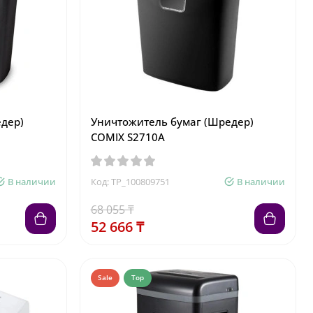
дер)
Уничтожитель бумаг (Шредер)
COMIX S2710A
В наличии
Код: TP_100809751
В наличии
68 055 ₸
52 666 ₸
Sale
Top