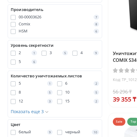
Производитель
00-00003626
7
Comix
8
HSM
6
Уровень секретности
2
3
4
Уничтожит
1
5
9
COMIX S34
5
6
Количество уничтожаемых листов
Код: TP_101
5
6
1
2
56 296 ₸
8
10
5
5
39 355 ₸
12
15
3
2
Показать еще 3
Sale
Top
Цвет
белый
черный
9
10