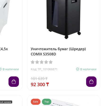
(4,5x
Уничтожитель бумаг (Шредер)
COMIX S3508D
В наличии
Код: TP_101066871
В наличии
101 639 ₸
92 300 ₸
Sale
Top