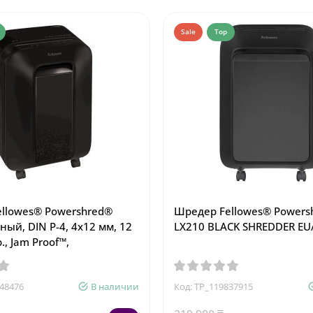
Sale
Top
llowes® Powershred®
Шредер Fellowes® Powers
ный, DIN P-4, 4х12 мм, 12
LX210 BLACK SHREDDER EU
р., Jam Proof™,
848476
В наличии
Код: TP_119837915