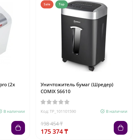
Sale
Top
pro (2x
Уничтожитель бумаг (Шредер)
COMIX S6610
В наличии
Код: TP_101101590
В наличии
198 454 ₸
175 374 ₸