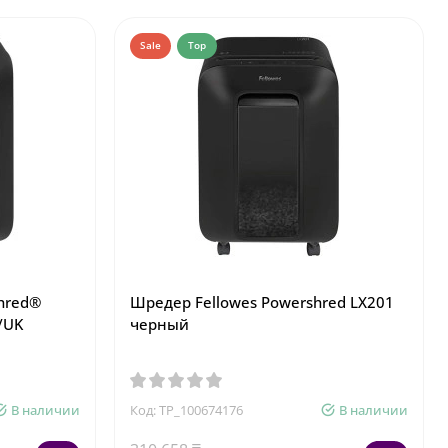
Sale
Top
hred®
Шредер Fellowes Powershred LX201
/UK
черный
В наличии
Код: TP_100674176
В наличии