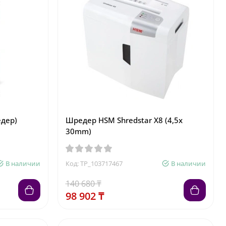
дер)
Шредер HSM Shredstar X8 (4,5x
30mm)
В наличии
Код: TP_103717467
В наличии
140 680 ₸
98 902 ₸