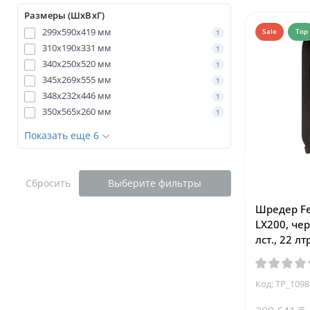
Размеры (ШхВхГ)
299x590x419 мм
Sale
Top
1
310х190х331 мм
1
340x250x520 мм
1
345x269x555 мм
1
348х232х446 мм
1
350х565х260 мм
1
Показать еще 6
Сбросить
Выберите фильтры
Шредер Fe
LX200, чер
лст., 22 лт
Код: TP_109