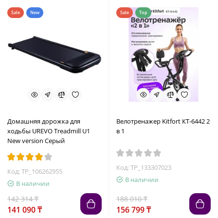
Sale
New
Sale
Top
Домашняя дорожка для
Велотренажер Kitfort КТ-6442 2
ходьбы UREVO Treadmill U1
в 1
New version Серый
Код: TP_133307023
Код: TP_106262955
В наличии
В наличии
142 314 ₸
188 010 ₸
141 090 ₸
156 799 ₸