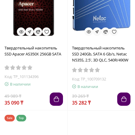
Твердотельный накопитель
Твердотельный накопитель
SSD Apacer AS350X 256GB SATA
SSD 240Gb, SATA 6 Gb/s, Netac
N535S, 2.5', 3D QLC, 540R/490W
Код: TP_101134396
Код: TP_100709132
В наличии
В наличии
49 989 ₸
39 269 ₸
35 090 ₸
35 282 ₸
Sale
Top