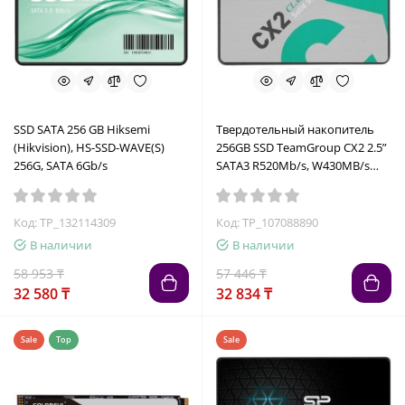
SSD SATA 256 GB Hiksemi
Твердотельный накопитель
(Hikvision), HS-SSD-WAVE(S)
256GB SSD TeamGroup CX2 2.5”
256G, SATA 6Gb/s
SATA3 R520Mb/s, W430MB/s
T253X6256G0C101
Код: TP_132114309
Код: TP_107088890
В наличии
В наличии
58 953 ₸
57 446 ₸
32 580 ₸
32 834 ₸
Sale
Top
Sale