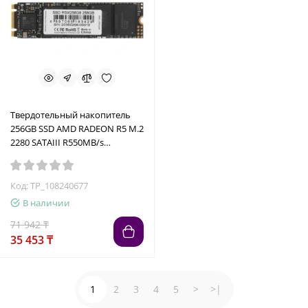
Твердотельный накопитель
256GB SSD AMD RADEON R5 M.2
2280 SATAIII R550MB/s
W469MB/s R5M256G8
Код: TP_108240677
В наличии
71 942 ₸
35 453 ₸
1
2
3
4
5
>
>|