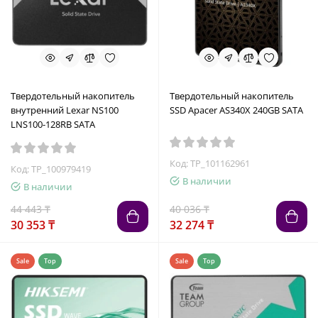
Твердотельный накопитель
Твердотельный накопитель
внутренний Lexar NS100
SSD Apacer AS340X 240GB SATA
LNS100-128RB SATA
Код: TP_101162961
Код: TP_100979419
В наличии
В наличии
44 443 ₸
40 036 ₸
30 353 ₸
32 274 ₸
Sale
Top
Sale
Top