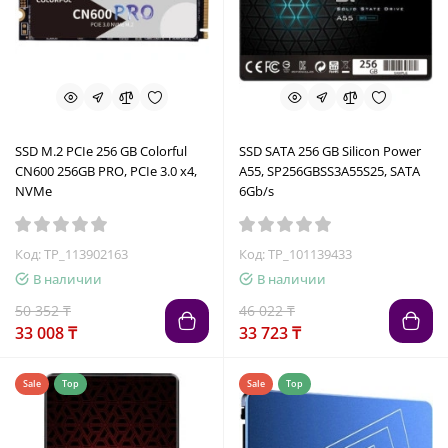
SSD M.2 PCIe 256 GB Colorful
SSD SATA 256 GB Silicon Power
CN600 256GB PRO, PCIe 3.0 x4,
A55, SP256GBSS3A55S25, SATA
NVMe
6Gb/s
Код: TP_113902163
Код: TP_101139433
В наличии
В наличии
50 352 ₸
46 022 ₸
33 008 ₸
33 723 ₸
Sale
Top
Sale
Top