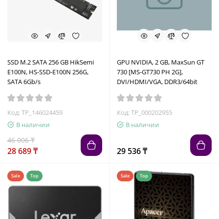
SSD M.2 SATA 256 GB HikSemi
GPU NVIDIA, 2 GB, MaxSun GT
E100N, HS-SSD-E100N 256G,
730 [MS-GT730 PH 2G],
SATA 6Gb/s
DVI/HDMI/VGA, DDR3/64bit
Код: TP_146024459
Код: TP_000202955
В наличии
В наличии
46 006 ₸
28 689 ₸
29 536 ₸
Sale
Top
Sale
Top