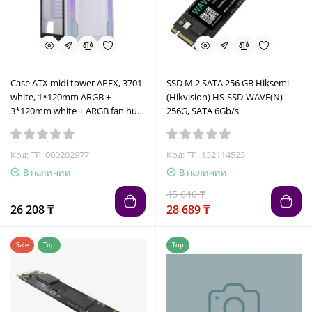
Case ATX midi tower APEX, 3701
SSD M.2 SATA 256 GB Hiksemi
white, 1*120mm ARGB +
(Hikvision) HS-SSD-WAVE(N)
3*120mm white + ARGB fan hub
256G, SATA 6Gb/s
+ RC,. (без БП)
Код: TP_000202977
Код: TP_132114523
В наличии
В наличии
45 640 ₸
26 208 ₸
28 689 ₸
Sale
Top
Top