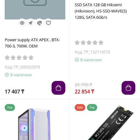
SSD SATA 128 GB Hiksemi
(Hikvision), HS-SSD-WAVE(S)
128G, SATA 6Gb/s
Power supply ATX APEX , BTX-
700-3, 700W, OEM
Код: TP_132114578
В наличии
Код: TP_000202978
В наличии
25 795 ₸
17 407 ₸
22 854 ₸
Top
Sale
Top