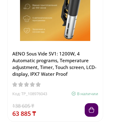
AENO Sous Vide SV1: 1200W, 4
Automatic programs, Temperature
adjustment, Timer, Touch screen, LCD-
display, IPX7 Water Proof
Код: TP_108976043
В наличии
138 605 ₸
63 885 ₸