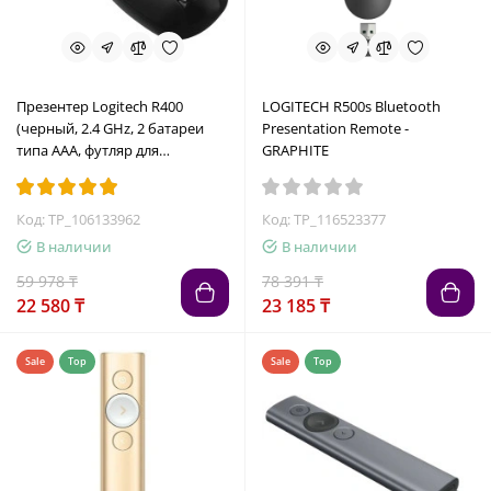
Презентер Logitech R400
LOGITECH R500s Bluetooth
(черный, 2.4 GHz, 2 батареи
Presentation Remote -
типа AAA, футляр для
GRAPHITE
переноски) (M/N: R-R0008 / C-
U0014)
Код: TP_106133962
Код: TP_116523377
В наличии
В наличии
59 978 ₸
78 391 ₸
22 580 ₸
23 185 ₸
Sale
Top
Sale
Top