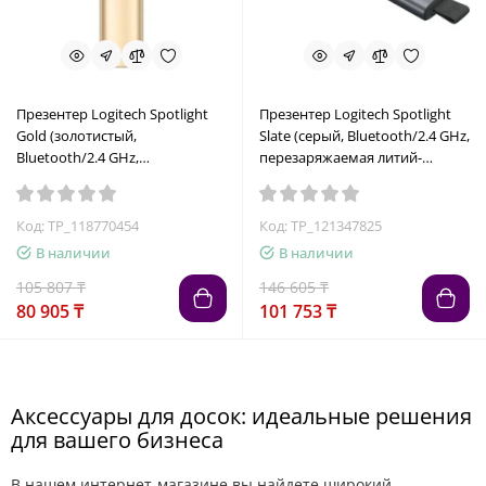
Презентер Logitech Spotlight
Презентер Logitech Spotlight
Gold (золотистый,
Slate (серый, Bluetooth/2.4 GHz,
Bluetooth/2.4 GHz,
перезаряжаемая литий-
перезаряжаемая литий-
полимерная батарея 85мАч,
полимерная батарея 85мАч,
3D-акселерометр, гироскоп,
3D-акселерометр, гироскоп,
кабель для зарядки, чехол)
Код: TP_118770454
Код: TP_121347825
кабель для зарядки, чехол)
(M/N: R-R0011 / C-U0016)
В наличии
В наличии
105 807 ₸
146 605 ₸
80 905 ₸
101 753 ₸
Аксессуары для досок: идеальные решения
для вашего бизнеса
В нашем интернет-магазине вы найдете широкий