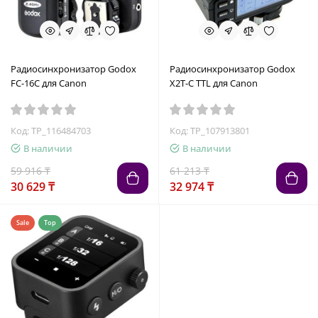
Радиосинхронизатор Godox
Радиосинхронизатор Godox
FC-16C для Canon
X2T-C TTL для Canon
Код: TP_116484703
Код: TP_107913801
В наличии
В наличии
59 916 ₸
61 213 ₸
30 629 ₸
32 974 ₸
Sale
Top