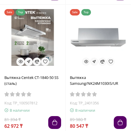
Sale
Top
Sale
Top
Вытяжка Centek СТ-1840-50 SS
Вытяжка
(сталь)
Samsung/NK24M1030IS/UR
Код: TP_100507812
Код: TP_2401356
В наличии
В наличии
81 394 ₸
89 980 ₸
62 972 ₸
80 547 ₸