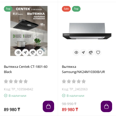
Top
Sale
Top
Вытяжка Centek CT-1801-60
Вытяжка
Black
Samsung/NK24M1030IB/UR
Код: TP_103584842
Код: TP_2402063
В наличии
В наличии
98 990 ₸
89 980 ₸
89 980 ₸