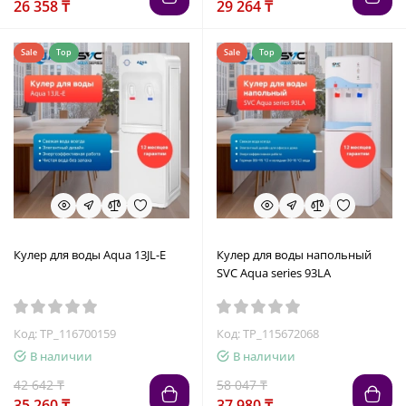
26 358 ₸
29 264 ₸
Sale
Top
Sale
Top
Кулер для воды Aqua 13JL-E
Кулер для воды напольный
SVC Aqua series 93LA
Код: TP_116700159
Код: TP_115672068
В наличии
В наличии
42 642 ₸
58 047 ₸
35 260 ₸
37 980 ₸