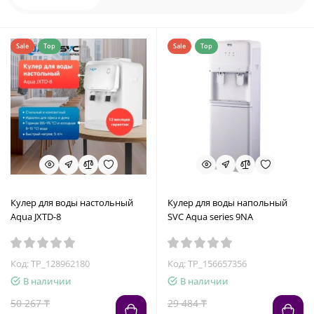
Sale
Top
Sale
Top
Кулер для воды настольный
Кулер для воды напольный
Aqua JXTD-8
SVC Aqua series 9NA
Код: TP_128962180
Код: TP_156657356
В наличии
В наличии
50 267 ₸
29 484 ₸