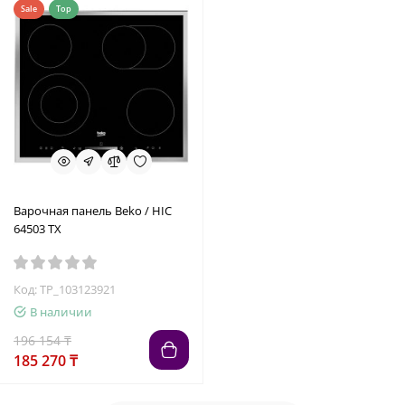
Sale
Top
Варочная панель Beko / HIC
64503 TX
Код: TP_103123921
В наличии
196 154 ₸
185 270 ₸