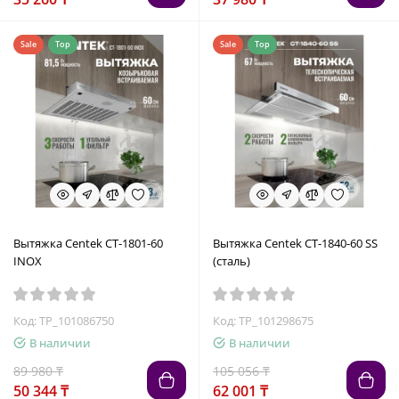
Sale
Top
Sale
Top
Вытяжка Centek CT-1801-60
Вытяжка Centek СТ-1840-60 SS
INOX
(сталь)
Код: TP_101086750
Код: TP_101298675
В наличии
В наличии
89 980 ₸
105 056 ₸
50 344 ₸
62 001 ₸