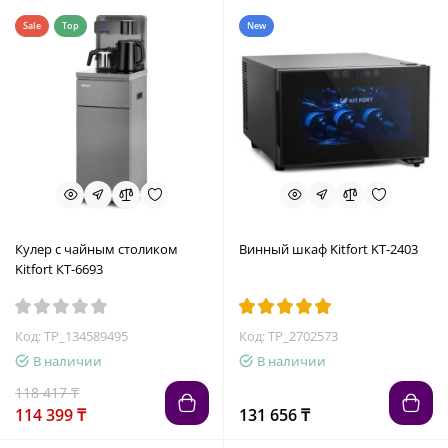
Sale
Top
New
Кулер с чайным столиком
Винный шкаф Kitfort KT-2403
Kitfort КТ-6693
Код: TP_134589495
Код: TP_2702573
В наличии
В наличии
118 417 ₸
114 399 ₸
131 656 ₸