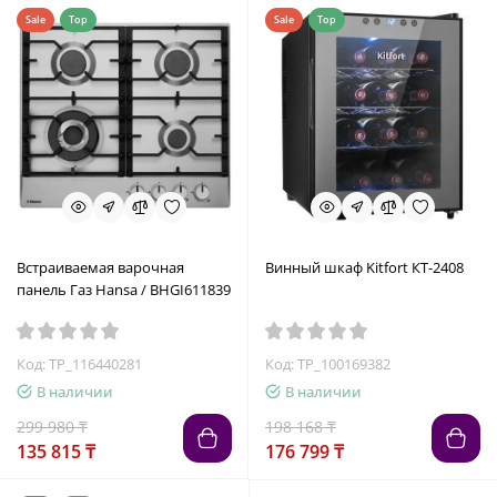
Sale
Top
Sale
Top
Встраиваемая варочная
Винный шкаф Kitfort КТ-2408
панель Газ Hansa / BHGI611839
Код: TP_116440281
Код: TP_100169382
В наличии
В наличии
299 980 ₸
198 168 ₸
135 815 ₸
176 799 ₸