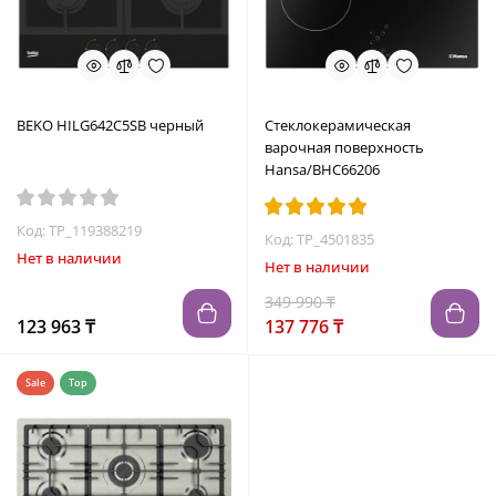
BEKO HILG642C5SB черный
Стеклокерамическая
варочная поверхность
Hansa/BHC66206
Код: TP_119388219
Код: TP_4501835
Нет в наличии
Нет в наличии
349 990 ₸
123 963 ₸
137 776 ₸
Sale
Top