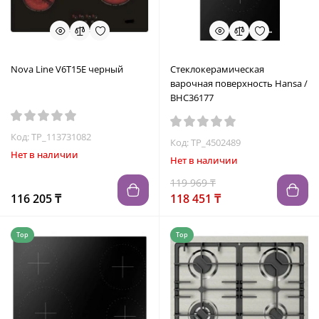
Nova Line V6T15E черный
Стеклокерамическая
варочная поверхность Hansa /
BHC36177
Код: TP_113731082
Код: TP_4502489
Нет в наличии
Нет в наличии
119 969 ₸
116 205 ₸
118 451 ₸
Top
Top