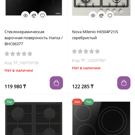
Стеклокерамическая
Nova Milenio H6504P21IS
варочная поверхность Hansa /
серебристый
BHC66377
Код: TP_122037961
Код: TP_100710736
Нет в наличии
Нет в наличии
119 980 ₸
122 285 ₸
Top
Sale
Top