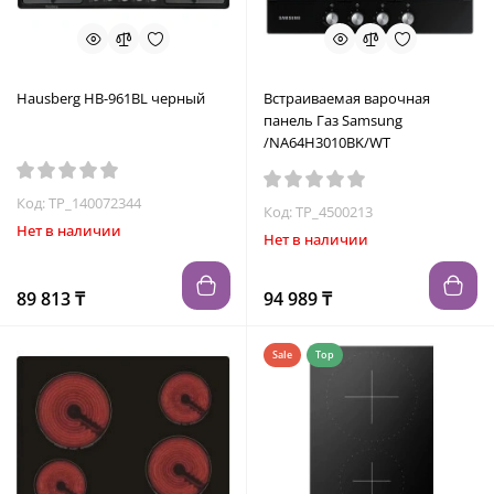
Hausberg HB-961BL черный
Встраиваемая варочная
панель Газ Samsung
/NA64H3010BK/WT
Код: TP_140072344
Код: TP_4500213
Нет в наличии
Нет в наличии
89 813 ₸
94 989 ₸
Sale
Top