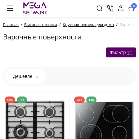
0
Главная
Бытовая техника
Крупная техника для дома
Варочные
Варочные поверхности
Фильтр
Дешевле
Sale
Top
Sale
Top