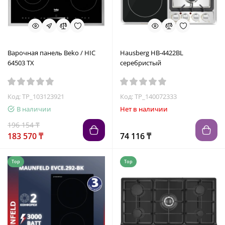
Варочная панель Beko / HIC
Hausberg HB-4422BL
64503 TX
серебристый
Код: TP_103123921
Код: TP_140072333
В наличии
Нет в наличии
196 154 ₸
183 570 ₸
74 116 ₸
Top
Top