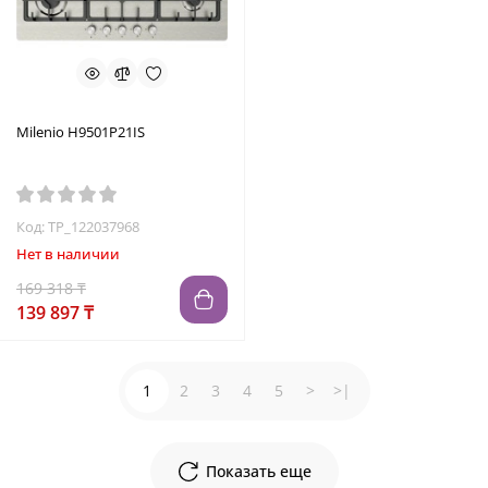
Milenio H9501P21IS
Код: TP_122037968
Нет в наличии
169 318 ₸
139 897 ₸
1
2
3
4
5
>
>|
Показать еще