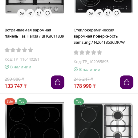
Встраиваемая варочная
Стеклокерамическая
панель Газ Hansa / BHGI611839
варочная поверхность
Samsung / NZ64T3536DK/WT
Код: TP_116440281
Код: TP_102085895
В наличии
В наличии
299 980 ₸
246 247 ₸
133 747 ₸
178 990 ₸
Sale
Top
Top