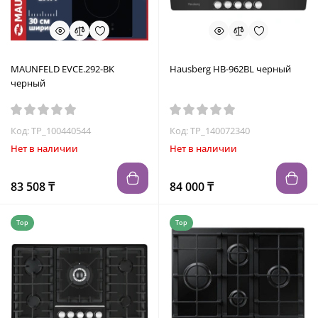
MAUNFELD EVCE.292-BK
Hausberg HB-962BL черный
черный
Код: TP_100440544
Код: TP_140072340
Нет в наличии
Нет в наличии
83 508 ₸
84 000 ₸
Top
Top