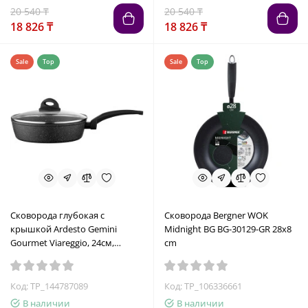
20 540 ₸
20 540 ₸
18 826 ₸
18 826 ₸
Sale
Top
Sale
Top
Сковорода глубокая с
Сковорода Bergner WOK
крышкой Ardesto Gemini
Midnight BG BG-30129-GR 28x8
Gourmet Viareggio, 24см,
cm
алюминий, черный
Код: TP_144787089
Код: TP_106336661
В наличии
В наличии