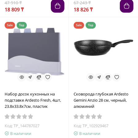
47 910 ₸
67 243 ₸
18 809 ₸
18 826 ₸
Sale
Top
Sale
Top
Набор досок кухонных на
Сковорода глубокая Ardesto
подставке Ardesto Fresh, 4шт,
Gemini Anzio 28 см, черный,
23.8x33.8x7см, пластик
алюминий
Код: TP_144787027
Код: TP_102929467
В наличии
В наличии