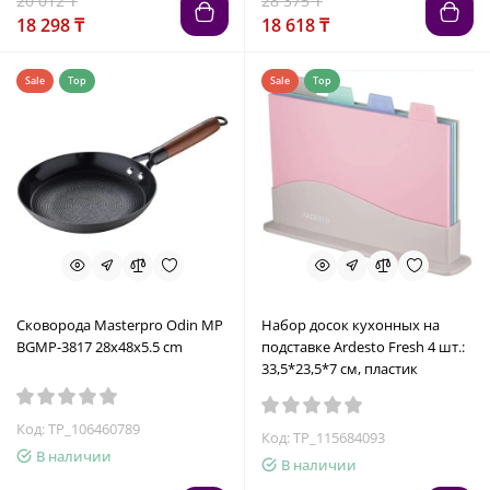
20 012 ₸
28 375 ₸
18 298 ₸
18 618 ₸
Sale
Top
Sale
Top
Сковорода Masterpro Odin MP
Набор досок кухонных на
BGMP-3817 28x48x5.5 cm
подставке Ardesto Fresh 4 шт.:
33,5*23,5*7 см, пластик
Код: TP_106460789
Код: TP_115684093
В наличии
В наличии