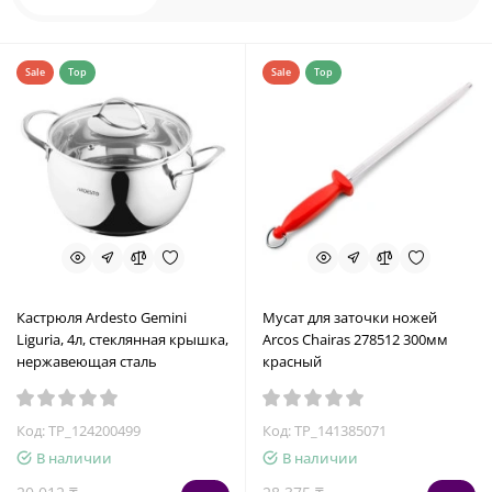
Sale
Top
Sale
Top
Кастрюля Ardesto Gemini
Мусат для заточки ножей
Liguria, 4л, стеклянная крышка,
Arcos Chairas 278512 300мм
нержавеющая сталь
красный
Код: TP_124200499
Код: TP_141385071
В наличии
В наличии