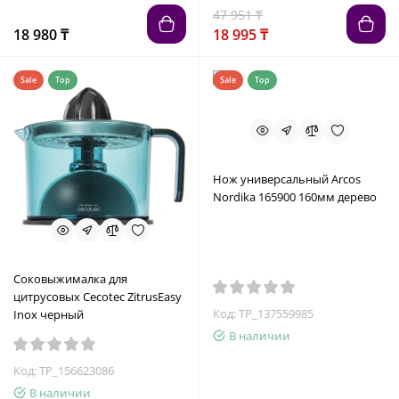
47 951 ₸
18 980 ₸
18 995 ₸
Sale
Top
Sale
Top
Нож универсальный Arcos
Nordika 165900 160мм дерево
Соковыжималка для
цитрусовых Cecotec ZitrusEasy
Код: TP_137559985
Inox черный
В наличии
Код: TP_156623086
В наличии