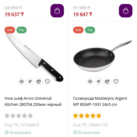
24 284 ₸
31 345 ₸
19 637 ₸
19 847 ₸
Sale
Top
Sale
Top
Нож шеф Arcos Universal
Сковорода Masterpro Argent
Kitchen 280704 250мм черный
MP BGMP-1931 24x5 cm
Код: TP_137560875
Код: TP_106461125
В наличии
В наличии