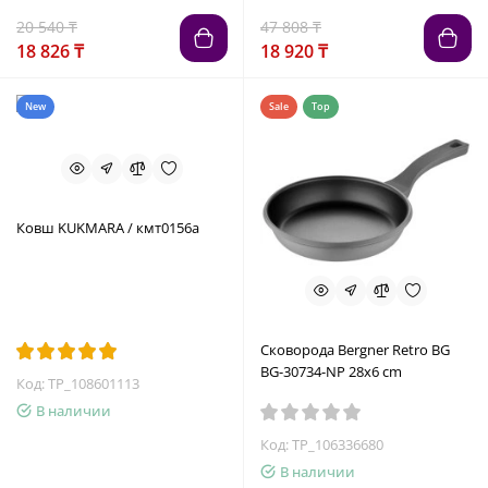
20 540 ₸
47 808 ₸
18 826 ₸
18 920 ₸
New
Sale
Top
Ковш KUKMARA / кмт0156а
Сковорода Bergner Retro BG
BG-30734-NP 28x6 cm
Код: TP_108601113
В наличии
Код: TP_106336680
В наличии