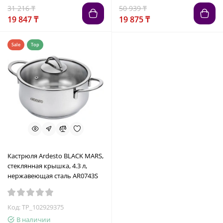
31 216 ₸
50 939 ₸
19 847 ₸
19 875 ₸
Sale
Top
Кастрюля Ardesto BLACK MARS,
стеклянная крышка, 4.3 л,
нержавеющая сталь AR0743S
Код: TP_102929375
В наличии