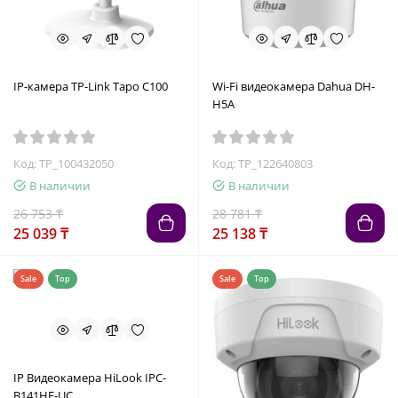
IP-камера TP-Link Tapo C100
Wi-Fi видеокамера Dahua DH-
H5A
Код: TP_100432050
Код: TP_122640803
В наличии
В наличии
26 753 ₸
28 781 ₸
25 039 ₸
25 138 ₸
Sale
Top
Sale
Top
IP Видеокамера HiLook IPC-
B141HE-UC