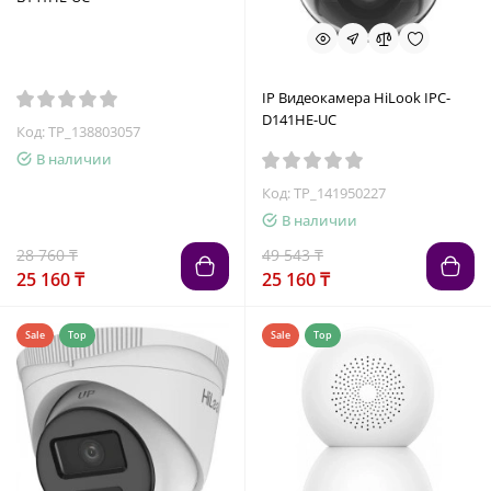
IP Видеокамера HiLook IPC-
D141HE-UC
Код: TP_138803057
В наличии
Код: TP_141950227
В наличии
28 760 ₸
49 543 ₸
25 160 ₸
25 160 ₸
Sale
Top
Sale
Top