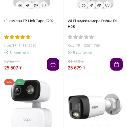
IP-камера TP-Link Tapo C202
Wi-Fi видеокамера Dahua DH-
H5B
Код: TP_143342510
Код: TP_122611763
В наличии
В наличии
27 662 ₸
34 613 ₸
25 507 ₸
25 679 ₸
Sale
Top