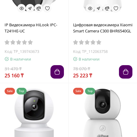
IP Видеокамера HiLook IPC-
Цифровая видеокамера Xiaomi
T241HE-UC
Smart Camera C300 BHR6540GL
Код: TP_139743673
Код: TP_112063758
В наличии
В наличии
31 470 ₸
78 070 ₸
25 160 ₸
25 223 ₸
Sale
Top
Sale
Top