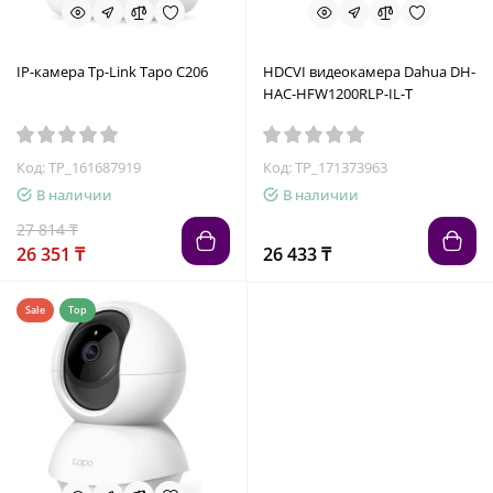
IP-камера Tp-Link Tapo C206
HDCVI видеокамера Dahua DH-
HAC-HFW1200RLP-IL-T
Код: TP_161687919
Код: TP_171373963
В наличии
В наличии
27 814 ₸
26 351 ₸
26 433 ₸
Sale
Top