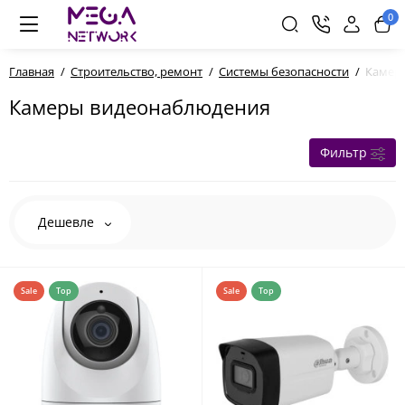
0
Главная
Строительство, ремонт
Системы безопасности
Камер
Камеры видеонаблюдения
Фильтр
Дешевле
Sale
Top
Sale
Top