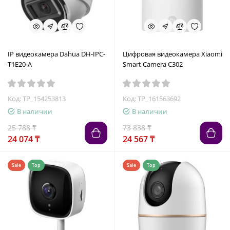
IP видеокамера Dahua DH-IPC-
Цифровая видеокамера Xiaomi
T1E20-A
Smart Camera C302
Код: TP_154253813
Код: TP_161563692
В наличии
В наличии
25 788 ₸
73 838 ₸
24 074 ₸
24 567 ₸
Sale
Top
Sale
Top