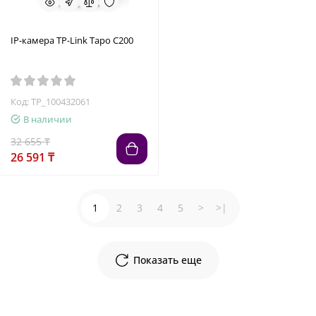
IP-камера TP-Link Tapo C200
Код: TP_100432061
В наличии
32 655 ₸
26 591 ₸
1
2
3
4
5
>
>|
Показать еще