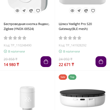
Беспроводная кнопка Яндекс,
Шлюз Yeelight Pro S20
Zigbee (YNDX-00524)
Gateway(BLE mesh)
Код: TP_110248490
Код: TP_141928292
В наличии
В наличии
20 858 ₸
24 092 ₸
14 980 ₸
22 671 ₸
Sale
Top