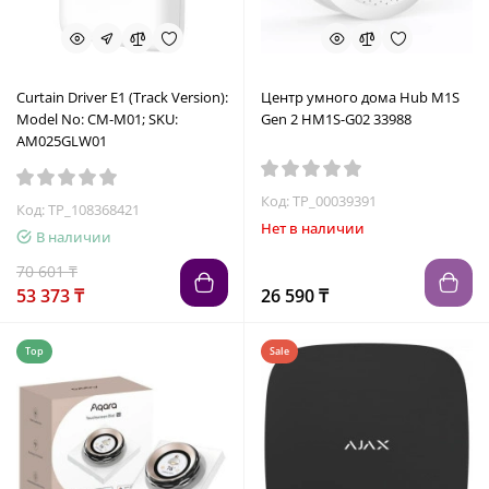
Curtain Driver E1 (Track Version):
Центр умного дома Hub M1S
Model No: CM-M01; SKU:
Gen 2 HM1S-G02 33988
AM025GLW01
Код: TP_00039391
Код: TP_108368421
Нет в наличии
В наличии
70 601 ₸
53 373 ₸
26 590 ₸
Top
Sale