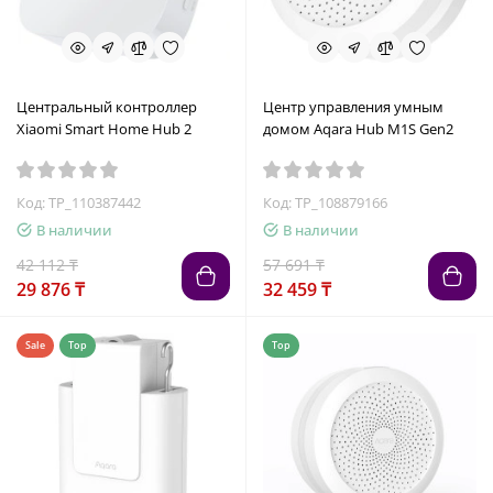
Центральный контроллер
Центр управления умным
Xiaomi Smart Home Hub 2
домом Aqara Hub M1S Gen2
Код: TP_110387442
Код: TP_108879166
В наличии
В наличии
42 112 ₸
57 691 ₸
29 876 ₸
32 459 ₸
Sale
Top
Top