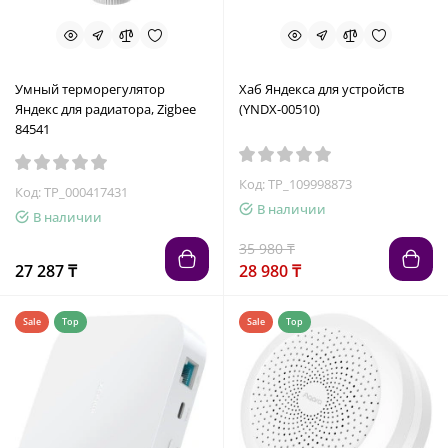
Умный терморегулятор
Хаб Яндекса для устройств
Яндекс для радиатора, Zigbee
(YNDX-00510)
84541
Код: TP_109998873
Код: TP_000417431
В наличии
В наличии
35 980 ₸
27 287 ₸
28 980 ₸
Sale
Top
Sale
Top