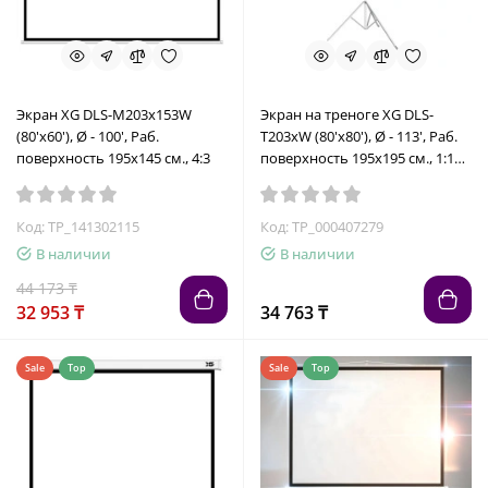
Экран XG DLS-M203x153W
Экран на треноге XG DLS-
(80'х60'), Ø - 100', Раб.
T203xW (80'х80'), Ø - 113', Раб.
поверхность 195х145 см., 4:3
поверхность 195х195 см., 1:1
72666
Код: TP_141302115
Код: TP_000407279
В наличии
В наличии
44 173 ₸
32 953 ₸
34 763 ₸
Sale
Top
Sale
Top