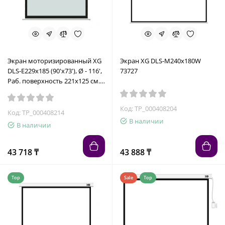
Экран моторизированный XG
Экран XG DLS-M240х180W
DLS-E229х185 (90'х73'), Ø - 116',
73727
Раб. поверхность 221х125 см.,
16:9 73738
Код: TP_000408204
Код: TP_000408214
В наличии
В наличии
43 718 ₸
43 888 ₸
Top
Sale
Top