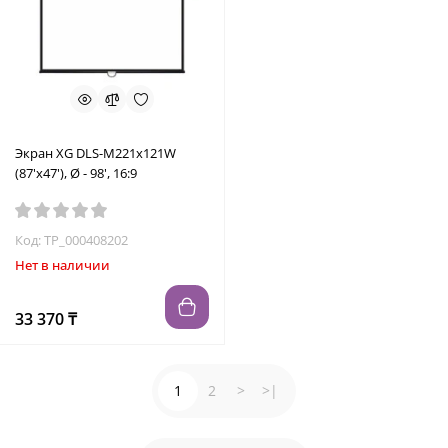
Экран XG DLS-M221x121W
(87'х47'), Ø - 98', 16:9
Код: TP_000408202
Нет в наличии
33 370 ₸
1
2
>
>|