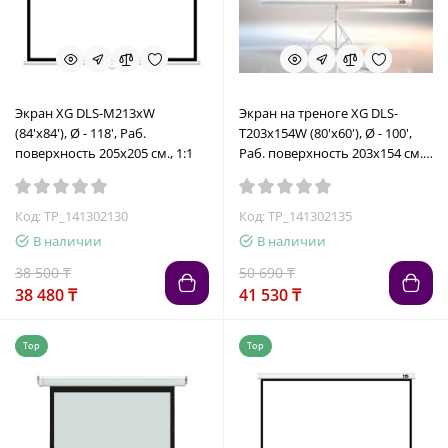
Экран XG DLS-M213xW
Экран на треноге XG DLS-
(84'х84'), Ø - 118', Раб.
T203x154W (80'х60'), Ø - 100',
поверхность 205х205 см., 1:1
Раб. поверхность 203х154 см.,
4:3
Код: TP_141302130
Код: TP_141302135
В наличии
В наличии
38 500 ₸
50 690 ₸
38 480 ₸
41 530 ₸
Top
Top