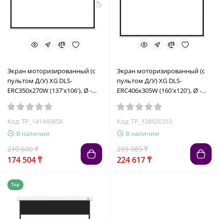
Экран моторизированный (с
Экран моторизированный (с
пультом Д/У) XG DLS-
пультом Д/У) XG DLS-
ERС350x270W (137'х106'), Ø -
ERC406х305W (160'х120'), Ø -
174', 16:9
199', 4:3
Код: TP_141460858
Код: TP_108920310
В наличии
В наличии
210 600 ₸
259 989 ₸
174 504 ₸
224 617 ₸
Top