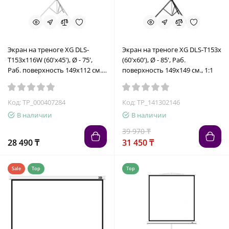
Экран на треноге XG DLS-
Экран на треноге XG DLS-T153x
T153x116W (60'х45'), Ø - 75',
(60'х60'), Ø - 85', Раб.
Раб. поверхность 149х112 см.,
поверхность 149х149 см., 1:1
4:3 72671
Код: TP_000407284
Код: TP_141302146
В наличии
В наличии
39 970 ₸
28 490 ₸
31 450 ₸
Sale
Top
Top