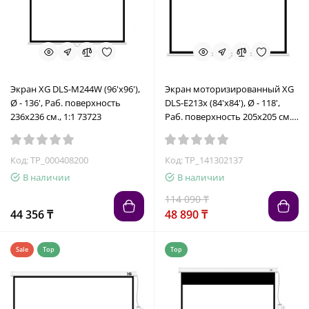
Экран XG DLS-M244W (96'х96'),
Экран моторизированный XG
Ø - 136', Раб. поверхность
DLS-E213x (84'х84'), Ø - 118',
236х236 см., 1:1 73723
Раб. поверхность 205х205 см.,
1:1
Код: TP_000408200
Код: TP_141302137
В наличии
В наличии
114 090 ₸
44 356 ₸
48 890 ₸
Sale
Top
Top