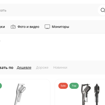
уки
Фото и видео
Мониторы
ы
вать по
Дешевле
Дороже
Новинки
Sale
Top