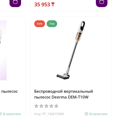
35 953 ₸
Sale
Top
 пылесос
Беспроводной вертикальный
пылесос Deerma DEM-T10W
В наличии
Код: TP_142615990
В наличии