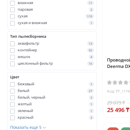
влажная
11
паровая
2
сухая
110
сухая и влажная
1
Тип пылесборника
аквафильтр
13
контейнер
92
мешок
4
Проводно
циклонный фильтр
16
Deerma DX
Цвет
бежевый
1
белый
Код: TP_117
27
белый, черный
2
29 079 ₸
желтый
1
25 496 ₸
зеленый
1
красный
2
Показать еще 5