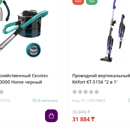
Sale
Top
озяйственный Cecotec
Проводной вертикальный
 3000 Home черный
Kitfort КТ-5156 "2 в 1'
217574
В наличии
Код: TP_135378803
35 845 ₸
31 884 ₸