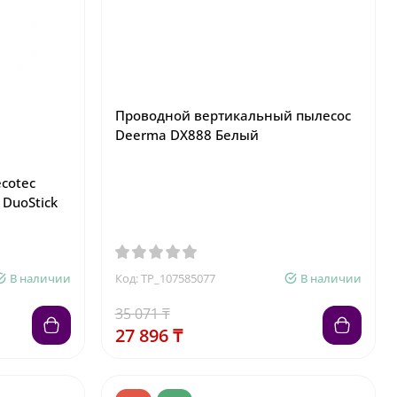
Проводной вертикальный пылесос
Deerma DX888 Белый
cotec
 DuoStick
В наличии
Код: TP_107585077
В наличии
35 071 ₸
27 896 ₸