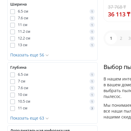
Ширина
37 768 ₸
6.5 см
1
36 113 ₸
7.6 см
1
11 см
1
11.2 см
1
12.2 см
1
2
3
1
13 см
1
Показать еще 56
Выбор пы
Глубина
6.5 см
1
В нашем инте
7 см
1
в вашем доме
7.6 см
1
выбрать пыле
10 см
1
пылесос.
10.5 см
1
Мы понимаем,
11 см
3
все наши пыл
нашими скидк
Показать еще 63
Дополнительная информация