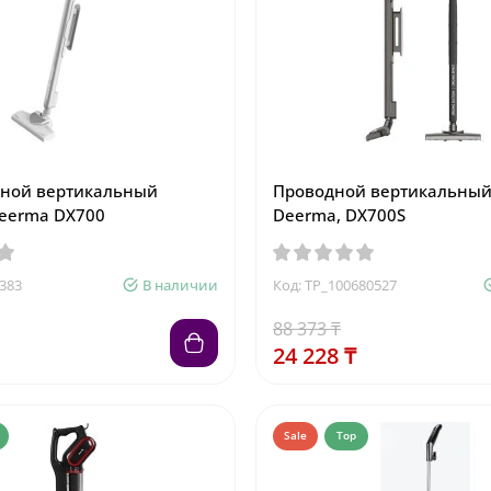
дной вертикальный
Проводной вертикальный
eerma DX700
Deerma, DX700S
383
В наличии
Код: TP_100680527
88 373 ₸
24 228 ₸
Sale
Top