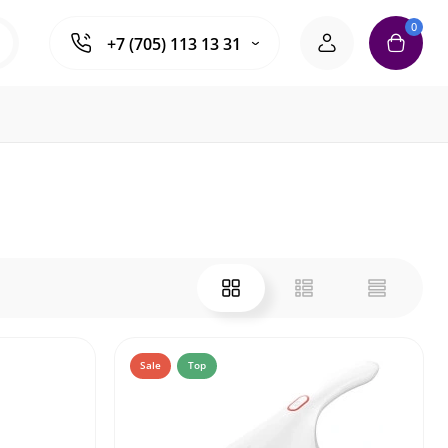
0
+7 (705) 113 13 31
Sale
Top