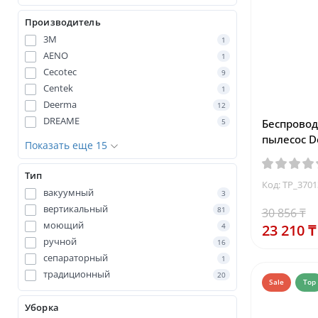
Производитель
3M
1
AENO
1
Cecotec
9
Centek
1
Deerma
12
DREAME
5
Беспрово
пылесос D
Показать еще 15
Тип
Код: TP_3701
вакуумный
3
вертикальный
81
30 856 ₸
моющий
4
23 210 ₸
ручной
16
сепараторный
1
традиционный
20
Sale
Top
Уборка