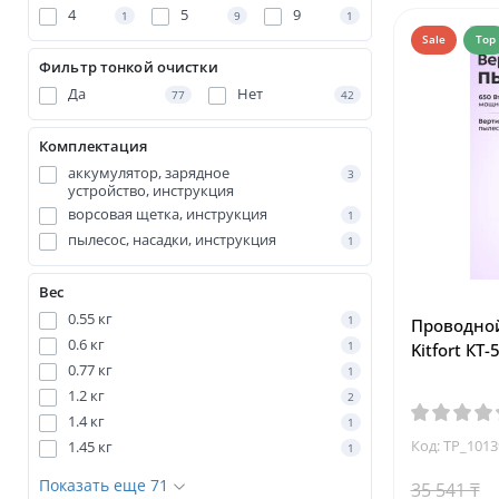
4
5
9
1
9
1
Sale
Top
Фильтр тонкой очистки
Да
Нет
77
42
Комплектация
аккумулятор, зарядное
3
устройство, инструкция
ворсовая щетка, инструкция
1
пылесос, насадки, инструкция
1
Вес
0.55 кг
1
Проводно
0.6 кг
1
Kitfort КТ
0.77 кг
1
1.2 кг
2
1.4 кг
1
Код: TP_101
1.45 кг
1
Показать еще 71
35 541 ₸