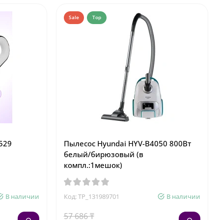
Sale
Top
-529
Пылесос Hyundai HYV-B4050 800Вт
белый/бирюзовый (в
компл.:1мешок)
В наличии
Код: TP_131989701
В наличии
57 686 ₸