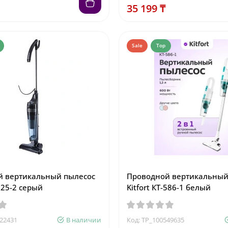
35 199 ₸
Sale
Top
й вертикальный пылесос
Проводной вертикальный
-525-2 серый
Kitfort КТ-586-1 белый
022431
В наличии
Код: TP_100549635