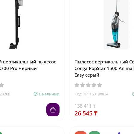
й вертикальный пылесос
Пылесос вертикальный Ce
700 Pro Черный
Conga PopStar 1500 Animal
Easy серый
420268
В наличии
Код: TP_150190824
138 411 ₸
26 545 ₸