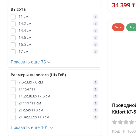
34 399 ₸
Высота
11 см
1
14.2 см
1
Sale
Top
14.4 см
1
14.6 см
1
16.5 см
1
17 см
1
Показать еще 75
Размеры пылесоса (ШxГxВ)
7.6x33x7.6 см
1
11*54*11
1
11.2x38.8x17.5 см
1
21*11*11 см
1
Проводно
21x24x118 см
1
Kitfort КТ
21.4x23.5x113 см
1
Показать еще 101
Код: TP_100