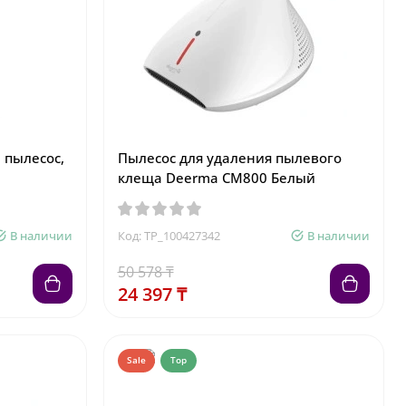
 пылесос,
Пылесос для удаления пылевого
клеща Deerma CM800 Белый
В наличии
Код: TP_100427342
В наличии
50 578 ₸
24 397 ₸
Sale
Top