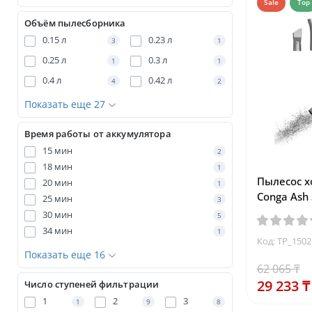
Sale
Top
Объём пылесборника
0.15 л
0.23 л
3
1
0.25 л
0.3 л
1
1
0.4 л
0.42 л
4
2
Показать еще 27
Время работы от аккумулятора
15 мин
2
18 мин
1
Пылесос х
20 мин
1
Conga Ash
25 мин
3
30 мин
5
34 мин
1
Код: TP_150
Показать еще 16
62 065 ₸
29 233 ₸
Число ступеней фильтрации
1
2
3
1
9
8