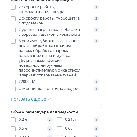
2 скорости работы,
1
автосматывание шнура
2 скорости работы, турбощетка
2
с подсветкой
2 уровня нагрева воды. Насадка
1
с ворсовой щёткой в комплекте
6 режимов уборки: всасывание
1
пыли + обработка горячим
паром; обработка паром;
всасывание пыли и мусора;
уборка и дезинфекция
поверхностей ручным
пароочистителем; мойка стекол
и зеркал; отпаривание тканей
22000 ПА
1
cамоочистка проточной водой.
1
Показать еще 38
Объем резервуара для жидкости
0.2 л
0.21 л
2
1
0.5 л
0.6 л
2
5