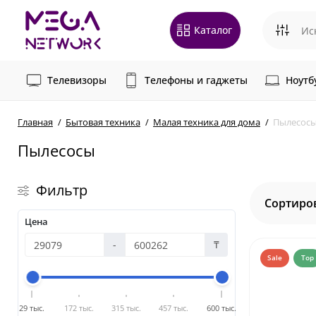
Каталог
Телевизоры
Телефоны и гаджеты
Ноутб
Главная
Бытовая техника
Малая техника для дома
Пылесос
Пылесосы
Фильтр
Сортиро
Цена
-
₸
Sale
Top
29 тыс.
172 тыс.
315 тыс.
457 тыс.
600 тыс.