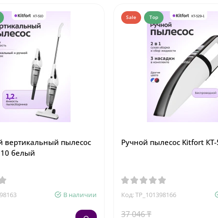
Sale
Top
й вертикальный пылесос
Ручной пылесос Kitfort КТ
-510 белый
398163
В наличии
Код: TP_101398166
37 046 ₸