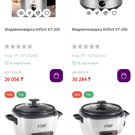
Медленноварка Kitfort КТ-205
Медленноварка Kitfort КТ-206
Код: TP_101352947
Код: TP_102532612
В наличии
В наличии
27 770 ₸
31 999 ₸
26 056 ₸
30 284 ₸
Sale
Top
Sale
Top