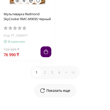
Мультиварка Redmond
SkyCooker RMC-M903S Черный
Код: TP_3300471
В наличии
122 426 ₸
76 990 ₸
1
2
3
4
>
>|
Показать еще