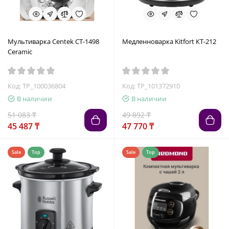
Мультиварка Centek CT-1498
Медленноварка Kitfort КТ-212
Ceramic
Код: TP_100036804
Код: TP_101372910
В наличии
В наличии
51 083 ₸
49 892 ₸
45 487 ₸
47 770 ₸
Sale
Top
Sale
Top