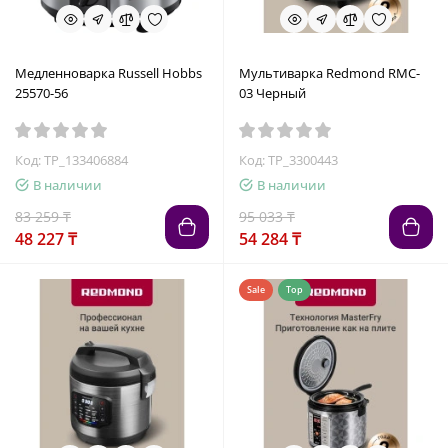
Медленноварка Russell Hobbs
Мультиварка Redmond RMC-
25570-56
03 Черный
Код: TP_133406884
Код: TP_3300443
В наличии
В наличии
83 259 ₸
95 033 ₸
48 227 ₸
54 284 ₸
Sale
Top