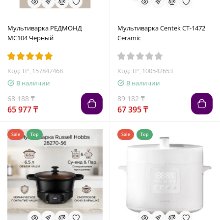
Мультиварка РЕДМОНД
Мультиварка Centek CT-1472
MC104 Черный
Ceramic
Код: TP_157847468
Код: TP_100542653
В наличии
В наличии
68 188 ₸
89 182 ₸
65 977 ₸
67 395 ₸
Sale
Top
Sale
Top