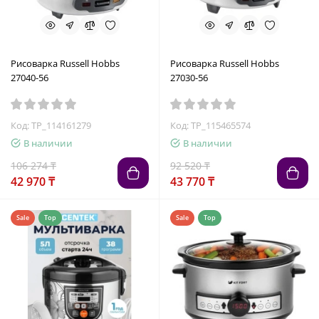
Рисоварка Russell Hobbs
Рисоварка Russell Hobbs
27040-56
27030-56
Код: TP_114161279
Код: TP_115465574
В наличии
В наличии
106 274 ₸
92 520 ₸
42 970 ₸
43 770 ₸
Sale
Top
Sale
Top