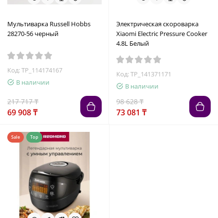
Мультиварка Russell Hobbs
Электрическая скороварка
28270-56 черный
Xiaomi Electric Pressure Cooker
4.8L Белый
Код: TP_114174167
Код: TP_141371171
В наличии
В наличии
217 717 ₸
98 628 ₸
69 908 ₸
73 081 ₸
Sale
Top