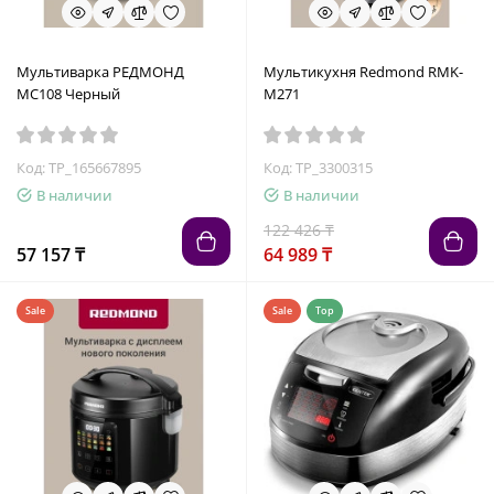
Мультиварка РЕДМОНД
Мультикухня Redmond RMK-
MC108 Черный
M271
Код: TP_165667895
Код: TP_3300315
В наличии
В наличии
122 426 ₸
57 157 ₸
64 989 ₸
Sale
Sale
Top