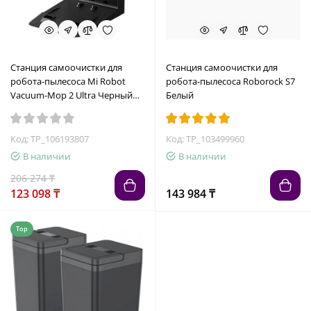
Станция самоочистки для
Станция самоочистки для
робота-пылесоса Mi Robot
робота-пылесоса Roborock S7
Vacuum-Mop 2 Ultra Черный
Белый
(STYTJ05ZHMHWJC)
Код: TP_106193807
Код: TP_103499960
В наличии
В наличии
206 274 ₸
123 098 ₸
143 984 ₸
Top