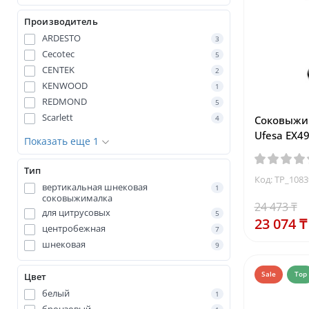
Производитель
ARDESTO
3
Cecotec
5
CENTEK
2
KENWOOD
1
REDMOND
5
Scarlett
4
Соковыжим
Ufesa EX49
Показать еще 1
Тип
Код: TP_108
вертикальная шнековая
1
соковыжималка
24 473 ₸
для цитрусовых
5
23 074 ₸
центробежная
7
шнековая
9
Sale
Top
Цвет
белый
1