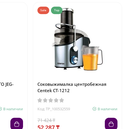
Sale
Top
 JEG-
Соковыжималка центробежная
Centek CT-1212
В наличии
Код: TP_100532559
В наличии
71 424 ₸
52 287 ₸