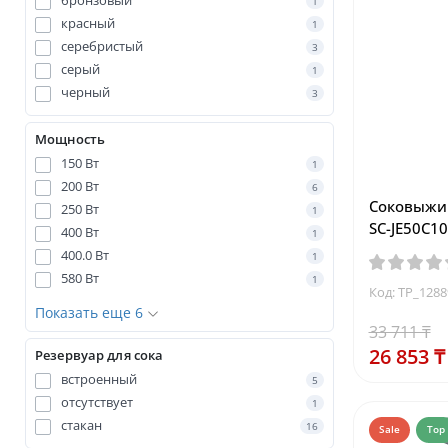
бронзовый
1
красный
1
серебристый
3
серый
1
черный
3
Мощность
150 Вт
1
200 Вт
6
Соковыжим
250 Вт
1
SC-JE50C10
400 Вт
1
400.0 Вт
1
580 Вт
1
Код: TP_128
Показать еще 6
33 711 ₸
26 853 ₸
Резервуар для сока
встроенный
5
отсутствует
1
стакан
16
Sale
Top