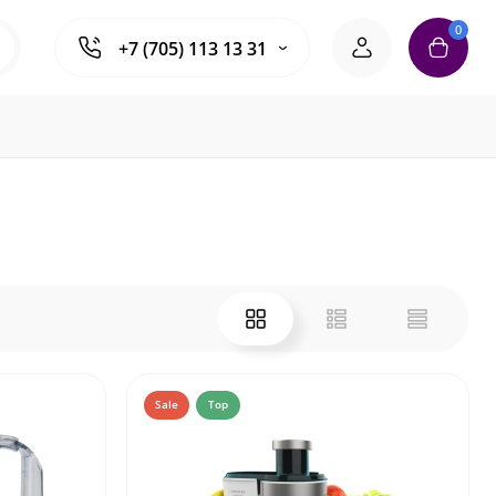
0
+7 (705) 113 13 31
Sale
Top