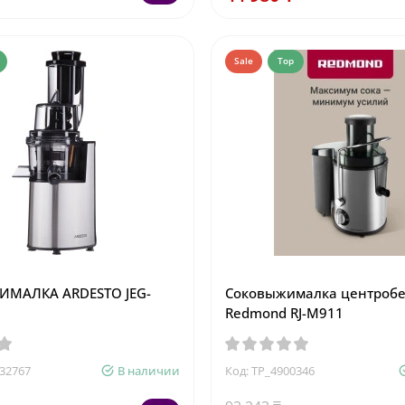
Sale
Top
МАЛКА ARDESTO JEG-
Соковыжималка центроб
Redmond RJ-M911
232767
В наличии
Код: TP_4900346