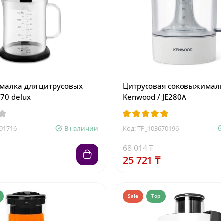
алка для цитрусовых
Цитрусовая соковыжимал
70 delux
Kenwood / JE280A
391716
В наличии
Код: TP_103670196
68 014 ₸
25 721 ₸
Sale
Top