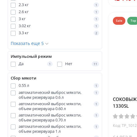
2.3 кг
1
2.6 кг
1
3 кг
1
Sale
Top
3.02 кг
1
3.3 кг
2
Показать еще 5
Импульсный режим
Да
Нет
1
11
Сбор мякоти
0.55 л
1
автоматический выброс мякоти,
1
объем резервуара 0.6 л
СОКОВЫЖИ
автоматический выброс мякоти,
1
1330SL
объем резервуара 0.60 л
автоматический выброс мякоти,
1
объем резервуара 0.70 л
Код: TP_101
автоматический выброс мякоти,
1
объем резервуара 1 л