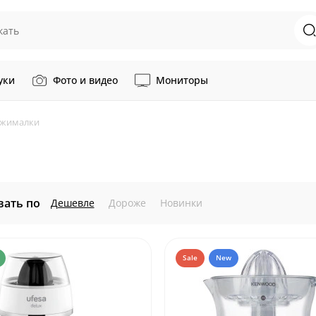
уки
Фото и видео
Мониторы
жималки
вать по
Дешевле
Дороже
Новинки
Sale
New