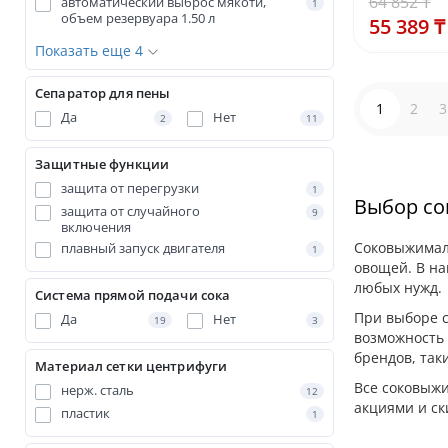
64 852 ₸
автоматический выброс мякоти,
1
объем резервуара 1.50 л
55 389 ₸
Показать еще 4
Сепаратор для пены
1
2
3
Да
Нет
2
11
Защитные функции
защита от перегрузки
1
Выбор со
защита от случайного
9
включения
Соковыжималк
плавный запуск двигателя
1
овощей. В на
любых нужд.
Система прямой подачи сока
При выборе с
Да
Нет
19
3
возможность 
брендов, таки
Материал сетки центрифуги
Все соковыжи
нерж. сталь
12
акциями и ск
пластик
1