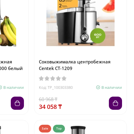
ежная
Соковыжималка центробежная
9000 белый
Centek CT-1209
В наличии
Код: TP_100303380
В наличии
60 968 ₸
34 058 ₸
Sale
Top