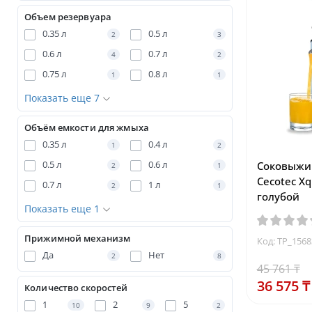
Объем резервуара
0.35 л
0.5 л
2
3
0.6 л
0.7 л
4
2
0.75 л
0.8 л
1
1
Показать еще 7
Объём емкости для жмыха
0.35 л
0.4 л
1
2
0.5 л
0.6 л
Соковыжим
2
1
Cecotec Xq
0.7 л
1 л
2
1
голубой
Показать еще 1
Прижимной механизм
Код: TP_156
Да
Нет
2
8
45 761 ₸
36 575 ₸
Количество скоростей
1
2
5
10
9
2