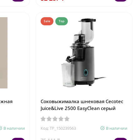
Sale
Top
ежная
Соковыжималка шнековая Cecotec
Juice&Live 2500 EasyClean серый
В наличии
Код: TP_150239563
В наличии