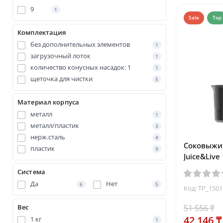
9
1
Sale
Top
Комплектация
без дополнительных элементов
1
загрузочный лоток
1
количество конусных насадок: 1
1
щеточка для чистки
5
Материал корпуса
металл
1
металл/пластик
3
нерж.сталь
4
Соковыжим
пластик
9
Juice&Live
Система
Да
Нет
6
5
Код: TP_150
Вес
51 556 ₸
42 146 ₸
1 кг
1