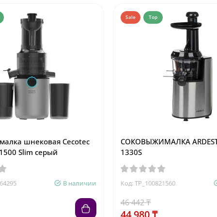
Sale
Top
алка шнековая Cecotec
СОКОВЫЖИМАЛКА ARDESTO
 1500 Slim серый
1330S
164295
В наличии
Код: TP_100821560
46 442 ₸
44 980 ₸