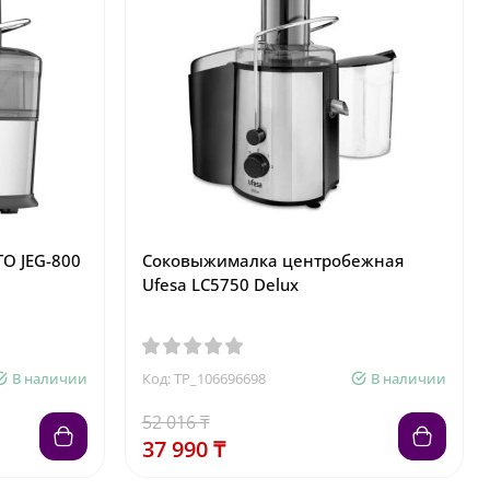
 JEG-800
Соковыжималка центробежная
Ufesa LC5750 Delux
В наличии
Код: TP_106696698
В наличии
52 016 ₸
37 990 ₸