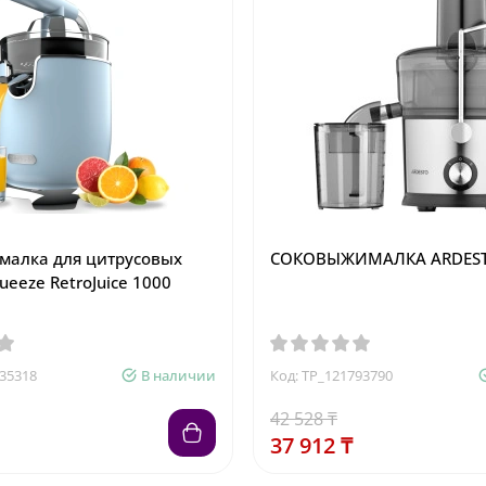
алка для цитрусовых
СОКОВЫЖИМАЛКА ARDESTO
ueeze RetroJuice 1000
835318
В наличии
Код: TP_121793790
42 528 ₸
37 912 ₸