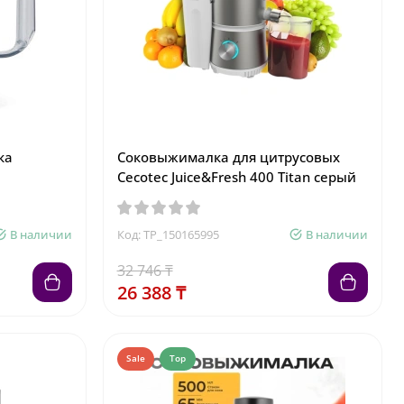
ка
Соковыжималка для цитрусовых
Cecotec Juice&Fresh 400 Titan серый
В наличии
Код: TP_150165995
В наличии
32 746 ₸
26 388 ₸
Sale
Top