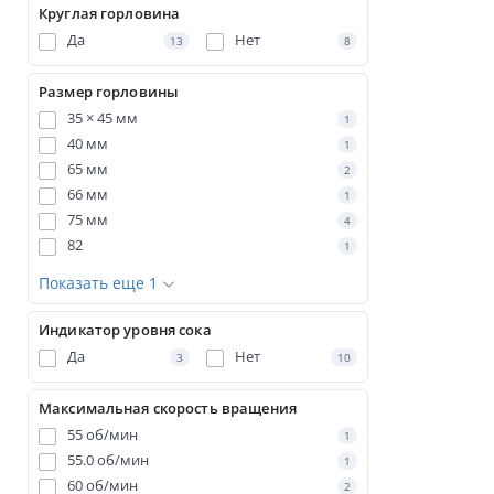
Круглая горловина
Да
Нет
13
8
Размер горловины
35 × 45 мм
1
40 мм
1
65 мм
2
66 мм
1
75 мм
4
82
1
Показать еще 1
Индикатор уровня сока
Да
Нет
3
10
Максимальная скорость вращения
55 об/мин
1
55.0 об/мин
1
60 об/мин
2