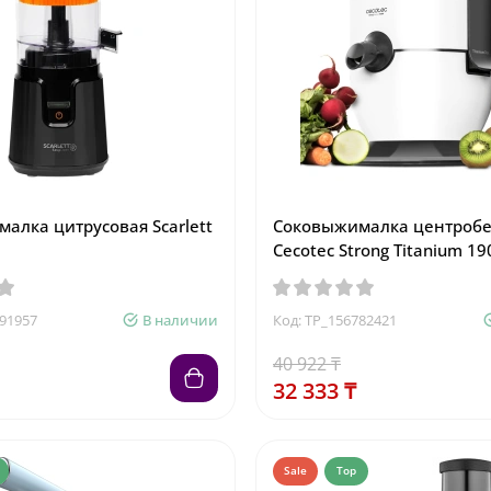
алка цитрусовая Scarlett
Соковыжималка центроб
Cecotec Strong Titanium 1
891957
В наличии
Код: TP_156782421
40 922 ₸
32 333 ₸
Sale
Top