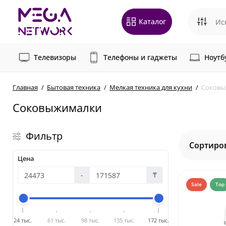
Каталог
Телевизоры
Телефоны и гаджеты
Ноутб
Главная
Бытовая техника
Мелкая техника для кухни
Соковы
Соковыжималки
Фильтр
Сортиро
Цена
-
₸
Sale
Top
24 тыс.
61 тыс.
98 тыс.
135 тыс.
172 тыс.