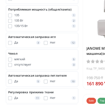
Потребляемая мощность (общая/лампа)
135
1
135 Вт
2
135/15 Вт
1
Автоматическая заправка игл
Да
Нет
3
12
JANOME M
машина(о
Чехол
мягкий
5
отсутствует
3
Код: TP_9400
Автоматическая заправка петлителя
198 750 ₸
Да
Нет
5
10
161 890 
Регулировка прижима ткани
Да
Нет
11
1
Sale
Top