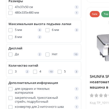
Размеры
47х37х50 см
1
480х335х480 мм
1
Sale
Top
Максимальная высота подъема лапки
5 мм
6 мм
4
3
8 мм
2
Дисплей
Да
Нет
2
10
Количество нитей
3
4
5
2
10
3
SHUNFA S
неавтома
Дополнительная информация
машина в 
для средних и тяжелых
1
материалов
закрепочный, трикотажный
1
стрейч, подрубочный
Код: TP_101
конвертер для 2-ниточного шва
1