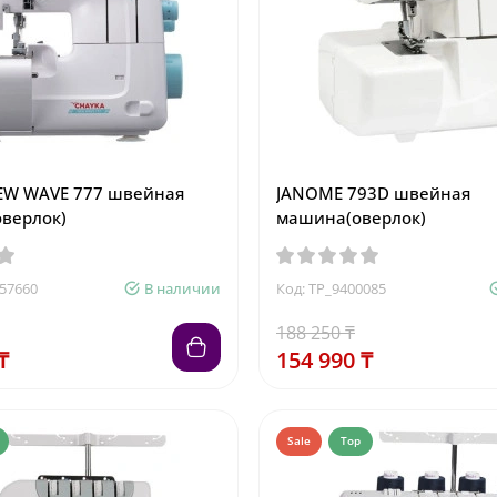
EW WAVE 777 швейная
JANOME 793D швейная
верлок)
машина(оверлок)
157660
В наличии
Код: TP_9400085
188 250 ₸
₸
154 990 ₸
Sale
Top