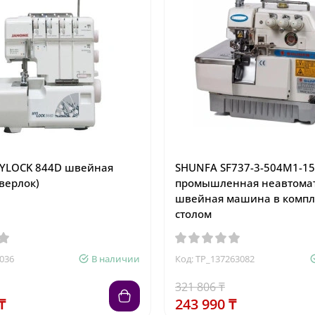
YLOCK 844D швейная
SHUNFA SF737-3-504M1-15
верлок)
промышленная неавтома
швейная машина в компл
столом
036
В наличии
Код: TP_137263082
321 806 ₸
₸
243 990 ₸