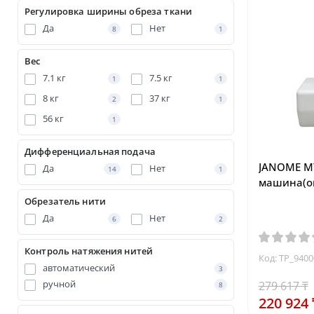
Регулировка ширины обреза ткани
Да
Нет
8
1
Вес
7.1 кг
7.5 кг
1
1
8 кг
37 кг
2
1
56 кг
1
Дифференциальная подача
JANOME M
Да
Нет
14
1
машина(о
Обрезатель нити
Да
Нет
6
2
Контроль натяжения нитей
Код: TP_9400
автоматический
3
ручной
279 617 ₸
8
220 924 