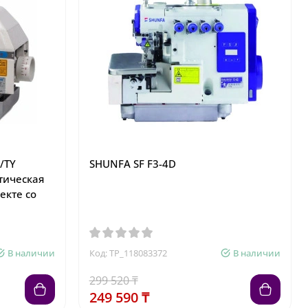
/TY
SHUNFA SF F3-4D
тическая
екте со
В наличии
Код: TP_118083372
В наличии
299 520 ₸
249 590 ₸