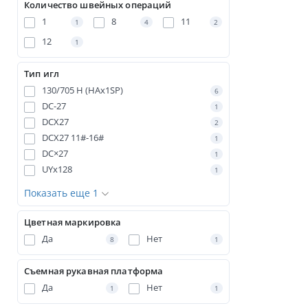
Количество швейных операций
1
8
11
1
4
2
12
1
Тип игл
130/705 Н (HAx1SP)
6
DC-27
1
DCX27
2
DCX27 11#-16#
1
DC×27
1
UYx128
1
Показать еще 1
Цветная маркировка
Да
Нет
8
1
Съемная рукавная платформа
Да
Нет
1
1