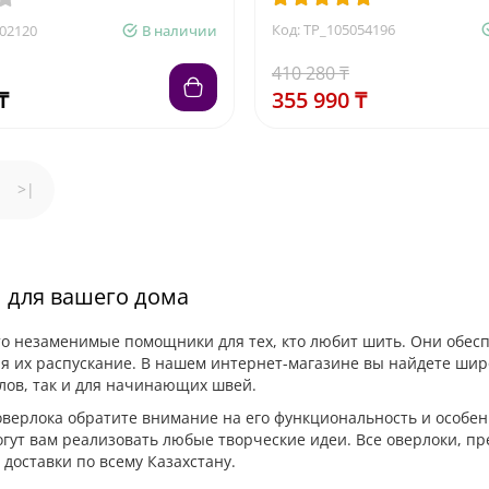
Код: TP_105054196
602120
В наличии
410 280 ₸
₸
355 990 ₸
>|
 для вашего дома
то незаменимые помощники для тех, кто любит шить. Они обес
 их распускание. В нашем интернет-магазине вы найдете широ
ов, так и для начинающих швей.
верлока обратите внимание на его функциональность и особе
гут вам реализовать любые творческие идеи. Все оверлоки, п
 доставки по всему Казахстану.