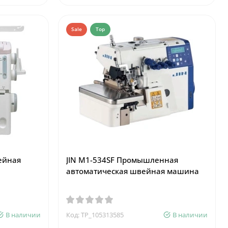
Sale
Top
ейная
JIN M1-534SF Промышленная
автоматическая швейная машина
В наличии
Код: TP_105313585
В наличии