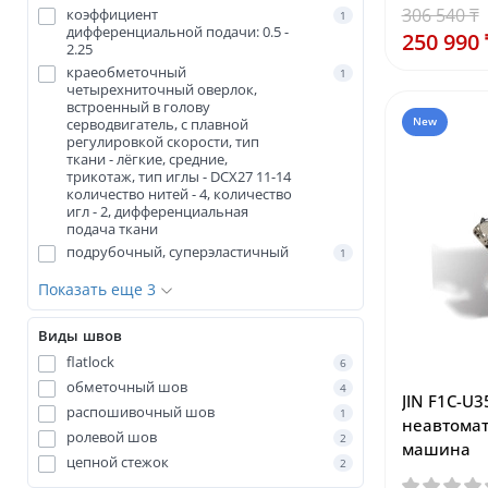
306 540 ₸
коэффициент
1
дифференциальной подачи: 0.5 -
250 990 
2.25
краеобметочный
1
четырехниточный оверлок,
встроенный в голову
серводвигатель, с плавной
New
регулировкой скорости, тип
ткани - лёгкие, средние,
трикотаж, тип иглы - DCX27 11-14
количество нитей - 4, количество
игл - 2, дифференциальная
подача ткани
подрубочный, суперэластичный
1
Показать еще 3
Виды швов
flatlock
6
обметочный шов
4
JIN F1C-
распошивочный шов
1
неавтома
ролевой шов
2
машина
цепной стежок
2