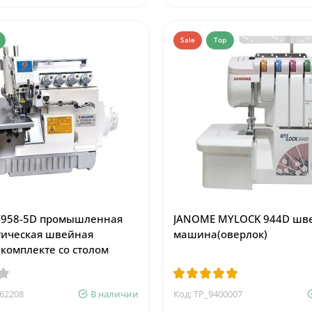
Sale
Top
F958-5D промышленная
JANOME MYLOCK 944D шв
тическая швейная
машина(оверлок)
комплекте со столом
162208
В наличии
Код: TP_9400007