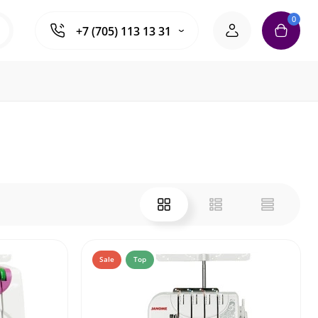
0
+7 (705) 113 13 31
Sale
Top