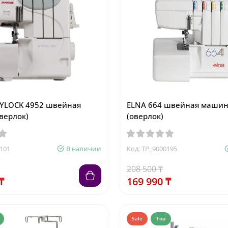
YLOCK 4952 швейная
ELNA 664 швейная маши
верлок)
(оверлок)
101
В наличии
Код: TP_9000195
208 500 ₸
₸
169 990 ₸
Sale
Top