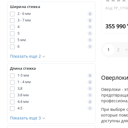
Ширина стежка
Код: TP_171
2 - 6 мм
2
3 - 7 мм
2
355 990 
4
1
5
1
5 мм
1
6
1
1
2
>
Показать еще 2
Длина стежка
1-5 мм
3
Оверлоки
1 - 4 мм
2
3,8
1
Оверлоки - э
3.8 мм
предотвращая
1
профессионал
4.4 мм
2
4.5
1
При выборе о
которые помо
Показать еще 3
доступны для