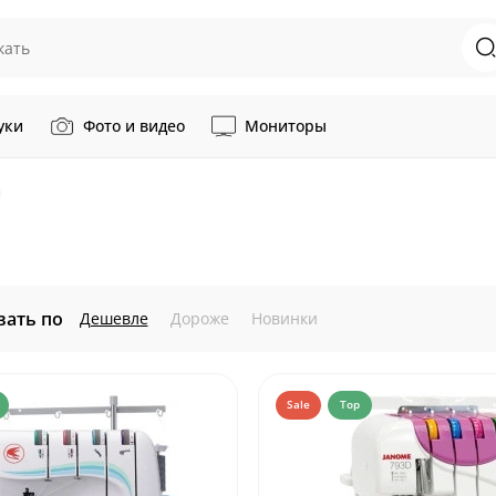
уки
Фото и видео
Мониторы
и
вать по
Дешевле
Дороже
Новинки
Sale
Top