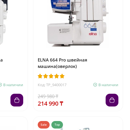
на
ELNA 664 Pro швейная
машина(оверлок)
В наличии
Код: TP_9400017
В наличии
249 980 ₸
214 990 ₸
Sale
Top