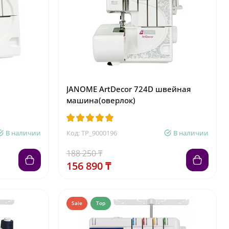
JANOME ArtDecor 724D швейная
машина(оверлок)
В наличии
Код: TP_9000196
В наличии
188 250 ₸
156 890 ₸
Sale
Top