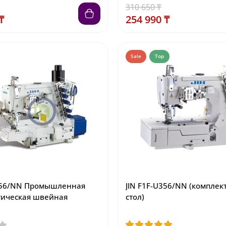
310 650 ₸
₸
254 990 ₸
Sale
Top
U356/NN Промышленная
JIN F1F-U356/NN (комплект
тическая швейная
стол)