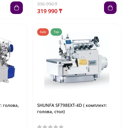
396 990 ₸
319 990 ₸
Sale
Top
: голова,
SHUNFA SF798EXT-4D ( комплект:
голова, стол)