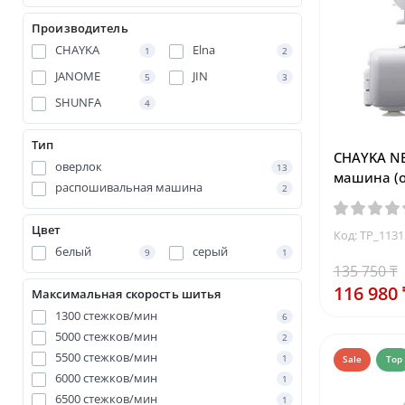
Производитель
CHAYKA
Elna
1
2
JANOME
JIN
5
3
SHUNFA
4
Тип
CHAYKA N
оверлок
13
машина (о
распошивальная машина
2
Цвет
Код: TP_113
белый
серый
9
1
135 750 ₸
116 980 
Максимальная скорость шитья
1300 стежков/мин
6
5000 стежков/мин
2
5500 стежков/мин
1
Sale
Top
6000 стежков/мин
1
6500 стежков/мин
1