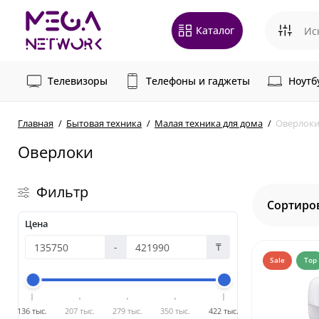
Каталог
Телевизоры
Телефоны и гаджеты
Ноутб
Главная
Бытовая техника
Малая техника для дома
Оверлок
Оверлоки
Фильтр
Сортиро
Цена
-
₸
Sale
Top
136 тыс.
207 тыс.
279 тыс.
350 тыс.
422 тыс.