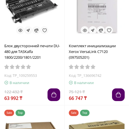
Блок двусторонней печати DU-
Комплект инициализации
480 для TASKalfa
Xerox VersaLink C7120
1800/2200/1801/2201
(097S05201)
Код: TP_109259553
Код: TP_136696742
В наличии
В наличии
122 432 ₸
75 121 ₸
63 992 ₸
66 747 ₸
Sale
Top
Sale
Top