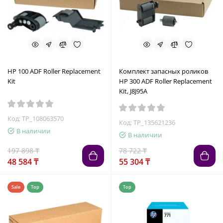
HP 100 ADF Roller Replacement
Комплект запасных роликов
Kit
HP 300 ADF Roller Replacement
Kit, J8J95A
Код: TP_108063570
Код: TP_135621236
В наличии
В наличии
197 898 ₸
78 722 ₸
48 584 ₸
55 304 ₸
Sale
Top
Top