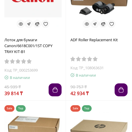
Лоток для бумаги
ADF Roller Replacement Kit
Canon/6618C001/1ST COPY
TRAY KIT-B1
Код: TP_108063631
Код: TP_000253699
В наличии
В наличии
45 939 ₸
90 757 ₸
39 814 ₸
42 934 ₸
Sale
Top
Sale
Top