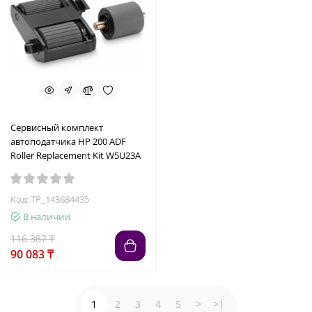
Сервисный комплект
автоподатчика HP 200 ADF
Roller Replacement Kit W5U23A
Код: TP_143684435
В наличии
116 387 ₸
90 083 ₸
1
2
3
4
5
>
>|