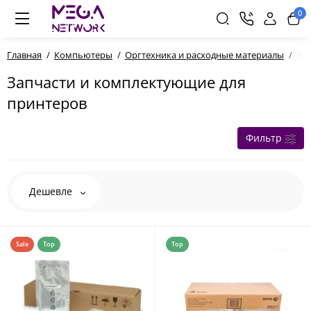
0
Главная
Компьютеры
Оргтехника и расходные материалы
За
Запчасти и комплектующие для
принтеров
Фильтр
Дешевле
Sale
Top
Top