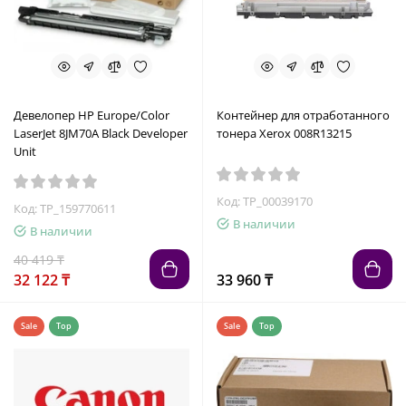
Девелопер HP Europe/Color
Контейнер для отработанного
LaserJet 8JM70A Black Developer
тонера Xerox 008R13215
Unit
Код: TP_00039170
Код: TP_159770611
В наличии
В наличии
40 419 ₸
32 122 ₸
33 960 ₸
Sale
Top
Sale
Top