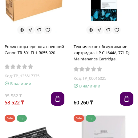
Ролик втор.переноса внешний
Техническое обслуживание
Canon TR-501 FL1-B055-020
картриджа HP CH644A, 771 DJ
Maintenance Cartridge.
Код: TP_135517375
Код: TP_00016025
В наличии
В наличии
95 582 ₸
58 522 ₸
60 260 ₸
Sale
Top
Sale
Top