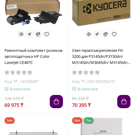
Ремонтный комплект роликов
Узел термозакрепления FK-
автоподатчика HP Color
3200 для P3145dn/P3150dn/
LaserJet CE487C
M3145dn/M3645dn/ M3145idn
(302V393040)
Код: TP_142504497
Код: TP_0001380296270
В наличии
В наличии
126 179 ₸
81 225 ₸
69 975 ₸
70 395 ₸
Sale
Sale
Top