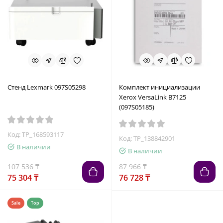
Стенд Lexmark 097S05298
Комплект инициализации
Xerox VersaLink B7125
(097S05185)
Код: TP_168593117
Код: TP_138842901
В наличии
В наличии
107 536 ₸
87 966 ₸
75 304 ₸
76 728 ₸
Sale
Top