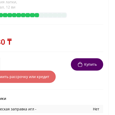
ия лапки,
л, 12 ви
0 ₸
Купить
ить рассрочку или кредит
ики
ская заправка игл -
Нет