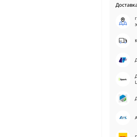
Доставк
г
L
Д
A