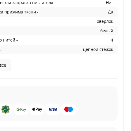
еская заправка петлителя -
Нет
ка прижима ткани -
Да
оверлок
белый
о нитей -
4
 -
цепной стежок
все