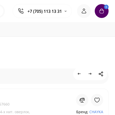
0
+7 (705) 113 13 31
57660
/4-х нит. оверлок,
Бренд:
CHAYKA