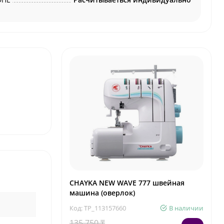
CHAYKA NEW WAVE 777 швейная
машина (оверлок)
Код: TP_113157660
В наличии
135 750 ₸