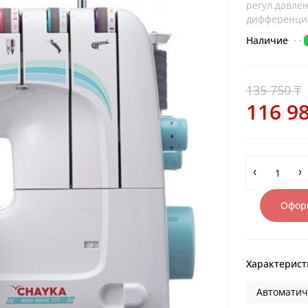
регул.давлен
дифференциа
Наличие
135 750 ₸
116 98
Оформ
Характерист
Автоматиче