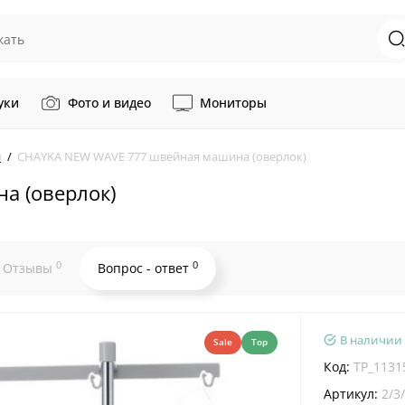
уки
Фото и видео
Мониторы
и
CHAYKA NEW WAVE 777 швейная машина (оверлок)
а (оверлок)
0
0
Отзывы
Вопрос - ответ
В наличии
Sale
Top
Код:
TP_1131
Артикул:
2/3