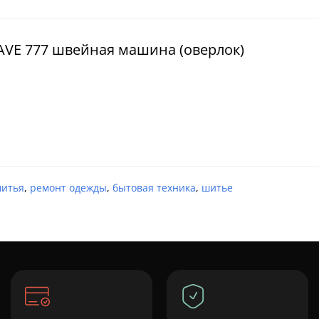
AVE 777 швейная машина (оверлок)
шитья
,
ремонт одежды
,
бытовая техника
,
шитье