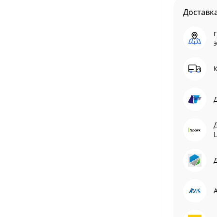
Доставк
г
L
Д
A