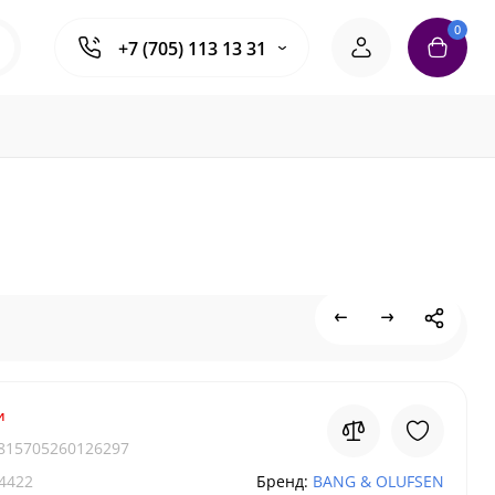
0
+7 (705) 113 13 31
и
815705260126297
4422
Бренд:
BANG & OLUFSEN