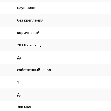
наушники
без крепления
коричневый
20 Гц - 20 кГц
Да
собственный Li-Ion
1
Да
300 мАч