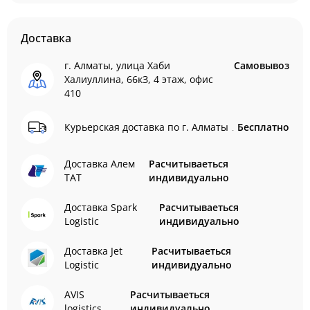
Доставка
г. Алматы, улица Хаби
Самовывоз
Халиуллина, 66кЗ, 4 этаж, офис
410
Курьерская доставка по г. Алматы
Бесплатно
Доставка Алем
Расчитываеться
ТАТ
индивидуально
Доставка Spark
Расчитываеться
Logistic
индивидуально
Доставка Jet
Расчитываеться
Logistic
индивидуально
AVIS
Расчитываеться
logistics
индивидуально