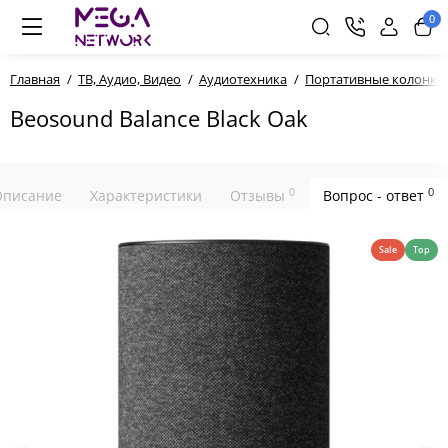
0
Главная
ТВ, Аудио, Видео
Аудиотехника
Портативные колонки
Beosound Balance Black Oak
0
0
Описание
Характеристики
Отзывы
Вопрос - ответ
Sale
Top