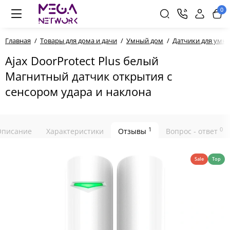
0
Главная
Товары для дома и дачи
Умный дом
Датчики для умн
Ajax DoorProtect Plus белый
Магнитный датчик открытия с
сенсором удара и наклона
1
0
Описание
Характеристики
Отзывы
Вопрос - ответ
Sale
Top