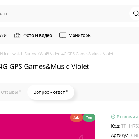
уки
Фото и видео
Мониторы
 kids watch Sunny KW-48 Video 4G GPS Games&Music Violet
4G GPS Games&Music Violet
0
0
Отзывы
Вопрос - ответ
В наличии
Sale
Top
Код:
TP_1475
Артикул:
CNE