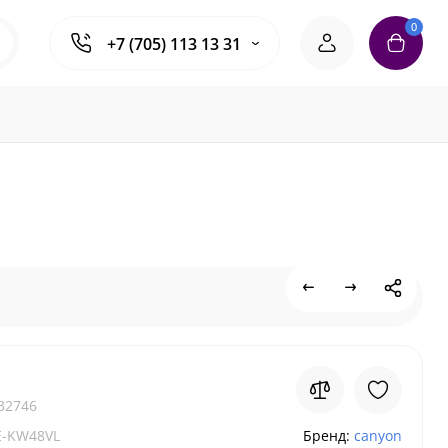
0
+7 (705) 113 13 31
32746
-KW48VL
Бренд:
canyon