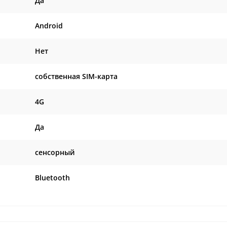
Да
Android
Нет
собственная SIM-карта
4G
Да
сенсорный
Bluetooth