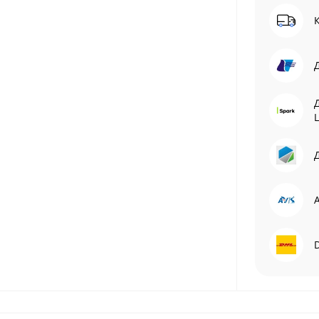
L
Д
A