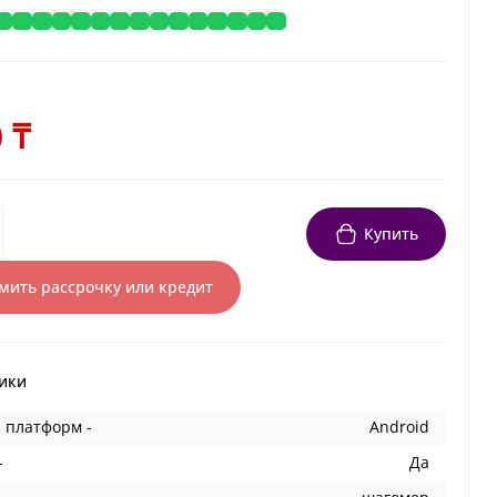
 ₸
Купить
ить рассрочку или кредит
ики
 платформ -
Android
-
Да