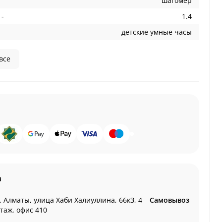
шагомер
 -
1.4
детские умные часы
все
а
. Алматы, улица Хаби Халиуллина, 66кЗ, 4
Самовывоз
этаж, офис 410