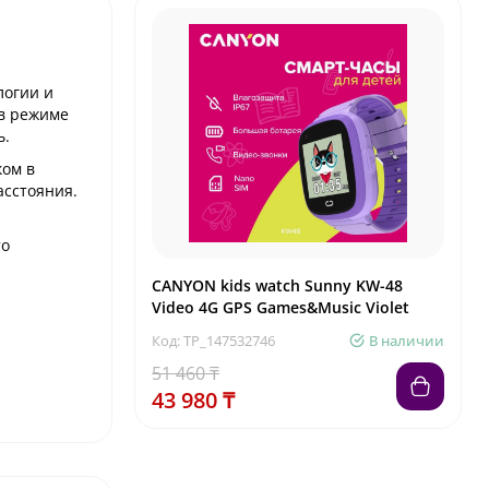
логии и
 в режиме
ь.
ком в
асстояния.
то
CANYON kids watch Sunny KW-48
Video 4G GPS Games&Music Violet
Код: TP_147532746
В наличии
51 460 ₸
43 980 ₸