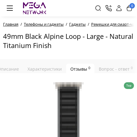
0
Главная
Телефоны и гаджеты
Гаджеты
Ремешки для смарт-час
49mm Black Alpine Loop - Large - Natural
Titanium Finish
0
0
Описание
Характеристики
Отзывы
Вопрос - ответ
Top