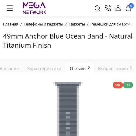
0
Главная
Телефоны и гаджеты
Гаджеты
Ремешки для смарт-час
49mm Anchor Blue Ocean Band - Natural
Titanium Finish
0
0
Описание
Характеристики
Отзывы
Вопрос - ответ
Sale
Top