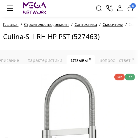
0
Главная
Строительство, ремонт
Сантехника
Смесители
Culin
Culina-S II RH HP PST (527463)
0
0
Описание
Характеристики
Отзывы
Вопрос - ответ
Sale
Top