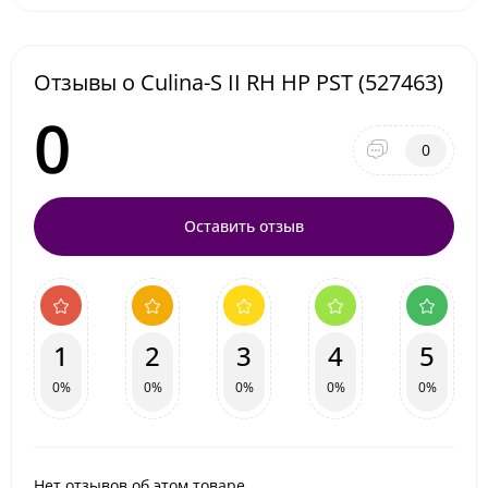
Отзывы о Culina-S II RH HP PST (527463)
0
0
Оставить отзыв
1
2
3
4
5
0%
0%
0%
0%
0%
Нет отзывов об этом товаре.