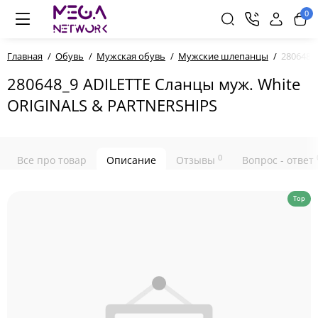
0
Главная
Обувь
Мужская обувь
Мужские шлепанцы
280648_
280648_9 ADILETTE Сланцы муж. White
ORIGINALS & PARTNERSHIPS
0
Все про товар
Описание
Отзывы
Вопрос - ответ
Top