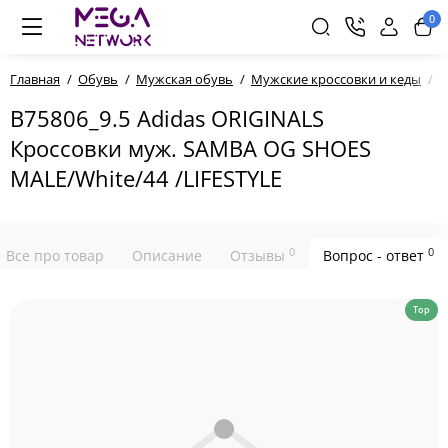
0
Главная
Обувь
Мужская обувь
Мужские кроссовки и кеды
B
B75806_9.5 Adidas ORIGINALS
Кроссовки муж. SAMBA OG SHOES
MALE/White/44 /LIFESTYLE
0
0
Все про товар
Описание
Отзывы
Вопрос - ответ
Top