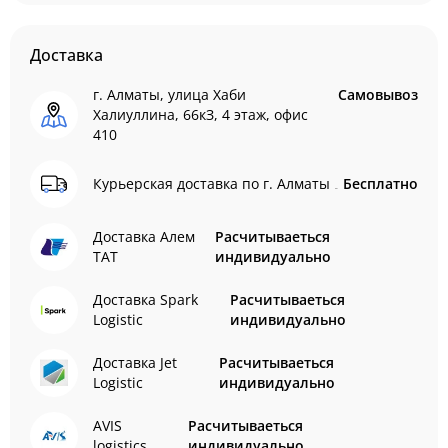
Доставка
г. Алматы, улица Хаби
Самовывоз
Халиуллина, 66кЗ, 4 этаж, офис
410
Курьерская доставка по г. Алматы
Бесплатно
Доставка Алем
Расчитываеться
ТАТ
индивидуально
Доставка Spark
Расчитываеться
Logistic
индивидуально
Доставка Jet
Расчитываеться
Logistic
индивидуально
AVIS
Расчитываеться
logistics
индивидуально