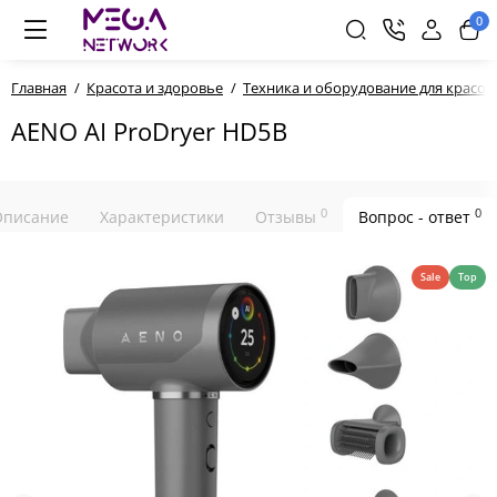
0
Главная
Красота и здоровье
Техника и оборудование для красот
AENO AI ProDryer HD5B
0
0
Описание
Характеристики
Отзывы
Вопрос - ответ
Sale
Top