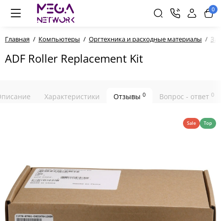
0
Главная
Компьютеры
Оргтехника и расходные материалы
За
ADF Roller Replacement Kit
0
0
Описание
Характеристики
Отзывы
Вопрос - ответ
Sale
Top