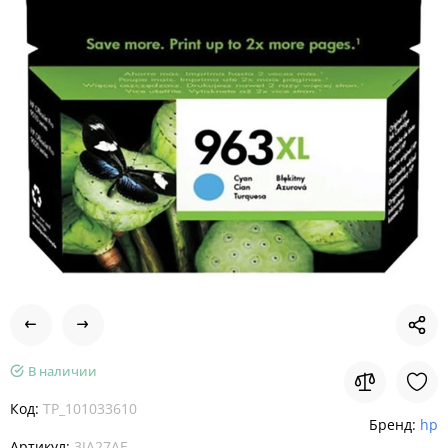
В наличии
Код:
TP_101033610
Бренд:
hp
Артикул:
3JA27AE