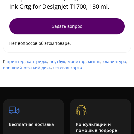
Ink Crtg for DesignJet T1700, 130 ml.
Задать вопрос
Нет вопросов об этом товаре.
принтер
,
картридж
,
ноутбук
,
монитор
,
мышь
,
клавиатура
,
внешний жесткий диск
,
сетевая карта
Бесплатная доставка
Консультации и
помощь в подборе