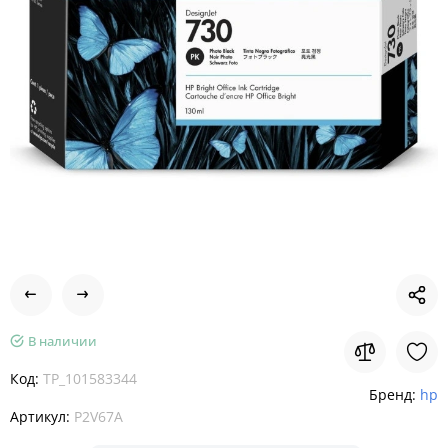
В наличии
Код:
TP_101583344
Бренд:
hp
Артикул:
P2V67A