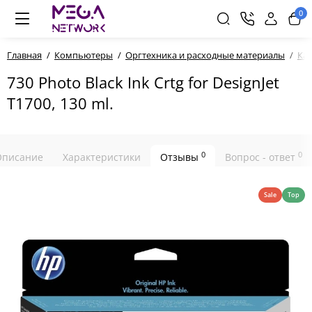
0
Главная
Компьютеры
Оргтехника и расходные материалы
Ка
730 Photo Black Ink Crtg for DesignJet
T1700, 130 ml.
0
0
Описание
Характеристики
Отзывы
Вопрос - ответ
Sale
Top