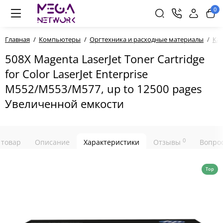
0
Главная
Компьютеры
Оргтехника и расходные материалы
Ка
508X Magenta LaserJet Toner Cartridge
for Color LaserJet Enterprise
M552/M553/M577, up to 12500 pages
Увеличенной емкости
0
 товар
Описание
Характеристики
Отзывы
Вопрос
Top