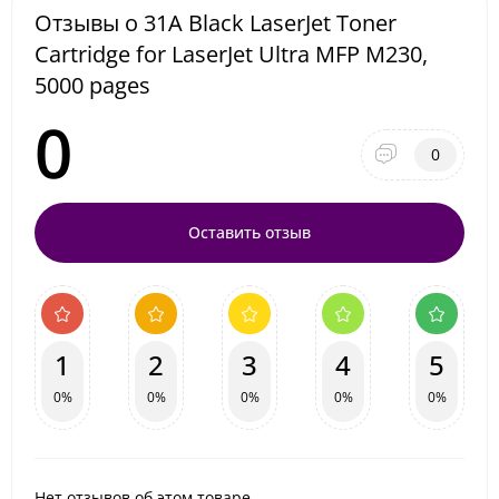
Отзывы о 31A Black LaserJet Toner
Cartridge for LaserJet Ultra MFP M230,
5000 pages
0
0
Оставить отзыв
1
2
3
4
5
0%
0%
0%
0%
0%
Нет отзывов об этом товаре.