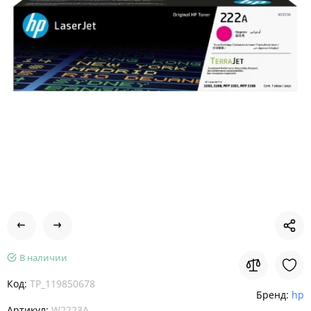
В наличии
Код:
TP_119850678
Бренд:
hp
Артикул:
W2223A