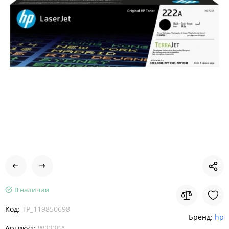
В наличии
Код:
TP_119850698
Бренд:
hp
Артикул:
W2220A