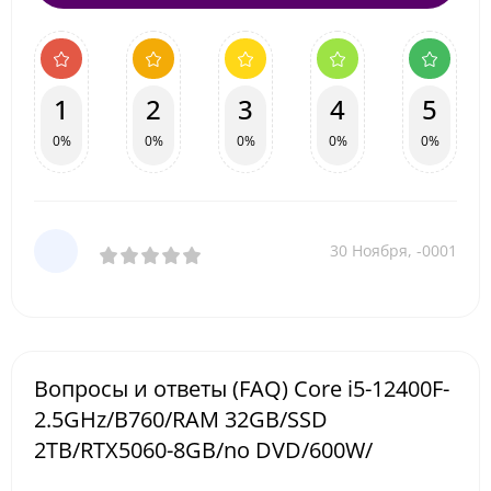
1
2
3
4
5
0%
0%
0%
0%
0%
30 Ноября, -0001
Вопросы и ответы (FAQ) Core i5-12400F-
2.5GHz/B760/RAM 32GB/SSD
2TB/RTX5060-8GB/no DVD/600W/